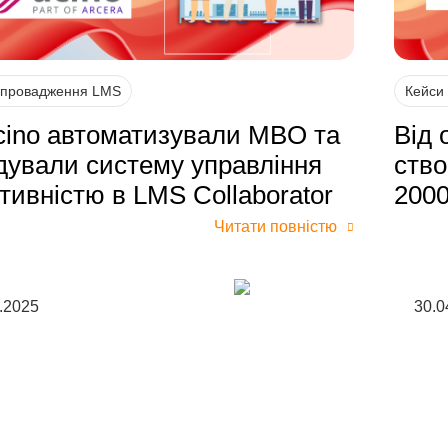
впровадження LMS
Кейси
cino автоматизували MBO та
Від 
дували систему управління
ство
тивністю в LMS Collaborator
2000
Читати повністю
.2025
30.0