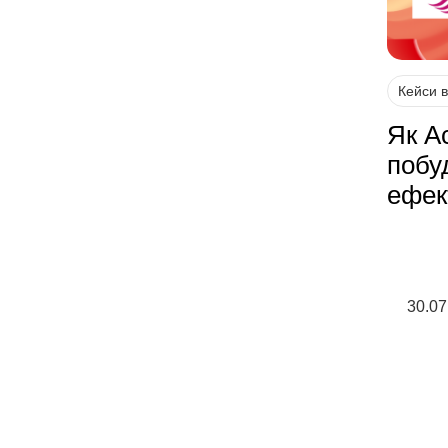
Кейси 
Як A
побу
ефек
30.07