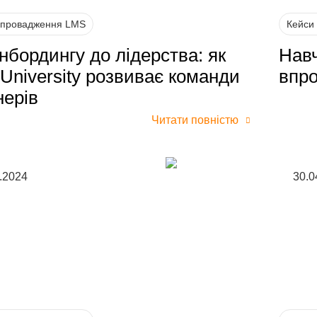
впровадження LMS
Кейси
онбордингу до лідерства: як
Навч
 University розвиває команди
впро
нерів
Читати повністю
.2024
30.0