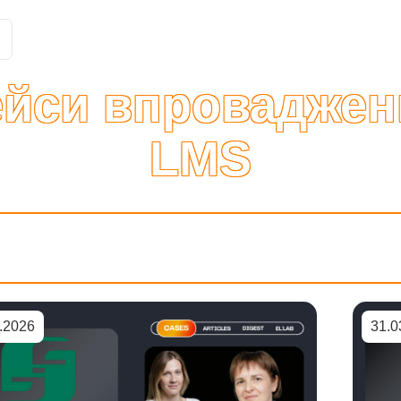
Історії клієнтів
Рішення
Тарифи та функції
Інте
ейси впроваджен
LMS
.2026
31.0