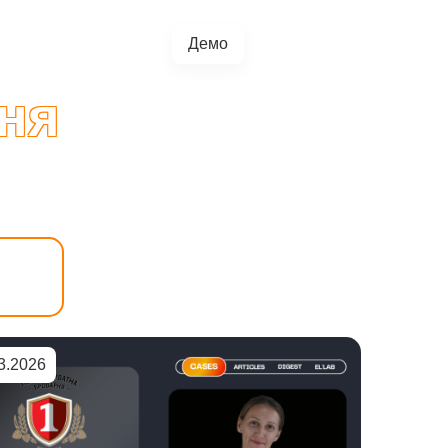
Демо
+38(067)217-0440
грації
Блог
4.5.0
ня
3.2026