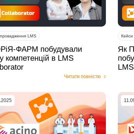
впровадження LMS
Кейси
РіЯ-ФАРМ побудували
Як 
ку компетенцій в LMS
побу
borator
LMS 
Читати повністю
.2025
11.0