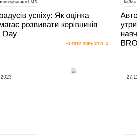
впровадження LMS
Кейси
радусів успіху: Як оцінка
Авто
магає розвивати керівників
утри
a Day
навч
BR
Читати повністю
.2023
27.1