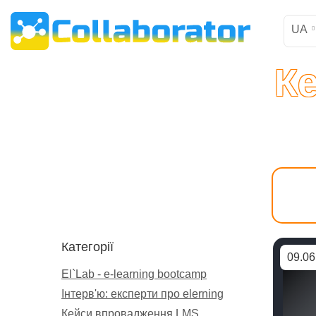
UA
К
Категорії
09.06
El`Lab - e-learning bootcamp
Інтерв'ю: експерти про elerning
Кейси впровадження LMS