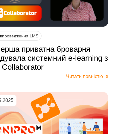
 впровадження LMS
Перша приватна броварня
дувала системний e-learning з
Collaborator
Читати повністю
9.2025