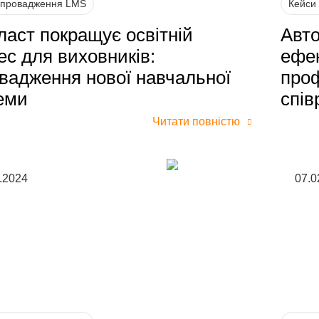
впровадження LMS
Кейси
ласт покращує освітній
Авто
ес для виховників:
ефек
вадження нової навчальної
проф
еми
спів
Читати повністю
.2024
07.0