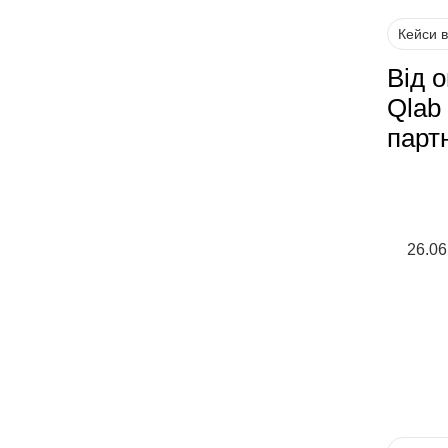
Кейси 
Від 
Qlab
парт
26.06