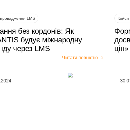
впровадження LMS
Кейси
ання без кордонів: Як
Форм
NTIS будує міжнародну
досв
нду через LMS
цін»
Читати повністю
.2024
30.0