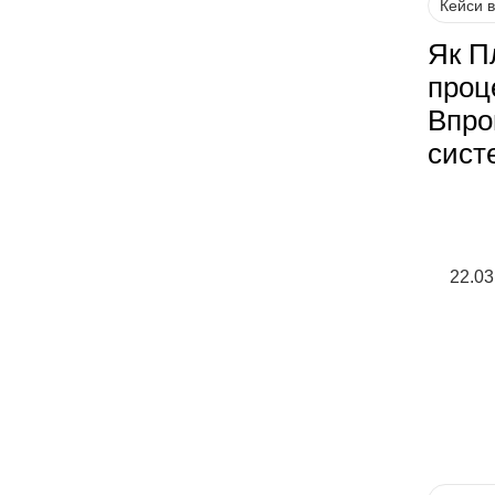
Кейси 
Як П
проц
Впро
сист
22.03