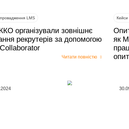
впровадження LMS
Кейси
ККО організували зовнішнє
Опит
ання рекрутерів за допомогою
як 
Collaborator
прац
опит
Читати повністю
.2024
30.0