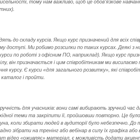
о чисельності, тому нам важливо, щоб це обов’язкове навча
тних).
дять до складу курсів. Якщо курс призначений для всіх спів
му доступі. Ми робимо розсилки по таких курсах. Деякі з н
курси по роботі з офісним ПО, наприклад). Якщо курс приз
ділу, він призначається і цим співробітникам ми висилаємо
я курсу. Є курси «для загального розвитку», які співроб
 каталог і пройти.
зручність для учасників: вони самі вибирають зручний час 
ідної теми та закріпити її, пройшовши повторно. Це було
ауна, коли збирати людей в аудиторії було небезпечно. До 
адно зібрати на тренінг або вебінар в силу їх графіка або 
т відео «оживляє» матеріал, є можливість додати акцент