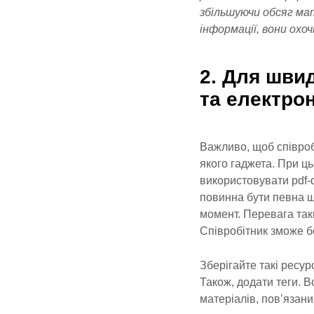
збільшуючи обсяг мат
інформації, вони охо
2. Для шви
та електрон
Важливо, щоб співроб
якого гаджета. При ць
використовувати pdf-ф
повинна бути певна ш
момент. Перевага таки
Співробітник зможе б
Зберігайте такі ресур
Також, додати теги. 
матеріалів, пов’язани