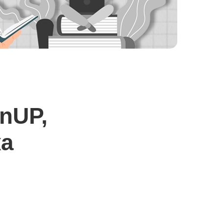
nUP,
ка