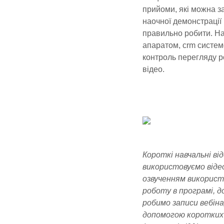
прийоми, які можна з
наочної демонстрації
правильно робити. На
апаратом, crm систем
контроль перегляду ро
відео.
Короткі навчальні ві
використовуємо відео 
озвученням використо
роботу в програмі, 
робимо записи вебінар
допомогою коротких в