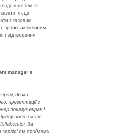
кладніших тем та
казати, як це
ати з касовим
о, зробіть можливим
ня і відтворення
ent manager в
ограм, де ми
ого, презентації з
нер показує екран і
дукту обов’язково
ollaborator. За
 сервісі та продажах