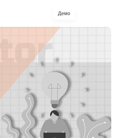
Демо
+38(067)217-0440
грації
Блог
4.5.0