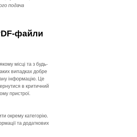
ого подача
PDF-файли
ому місці та з будь-
 таких випадках добре
вану інформацію. Це
вернутися в критичний
ому пристрої.
ити окрему категорію.
ормації та додаткових