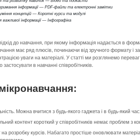
ії та розвитку навичок — Відео та подкасти
тримання інформації — PDF-файли та електронні замітки
уміння концепцій — Короткі курси та модулі
я важливої ​​інформації — Інфографіка
ідхід до навчання, при якому інформація надається в форма
вчання має ряд плюсів, починаючи від зручного формату і з
рацією уваги на матеріалі. У статті ми розглянемо переваги
 застосувати в навчанні співробітників.
мікронавчання:
ьність. Можна вчитися з будь-якого гаджета і в будь-який час
льний контент короткий у співробітників немає проблем з к
 на розробку курсів. Набагато простіше оновлювати матеріа