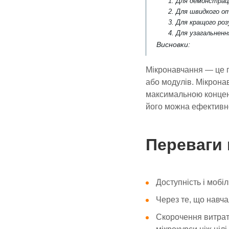
1. Для демонстрац
2. Для швидкого о
3. Для кращого роз
4. Для узагальненн
Висновки:
Мікронавчання — це п
або модулів. Мікрона
максимальною концент
його можна ефективно
Переваги 
Доступність і мобіл
Через те, що навча
Скорочення витрат