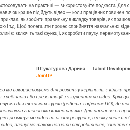
астосовувати на практиці — використовуйте подкасти. Для с
 навичок краще підійдуть відео — коли працівник повинен по
приклад, як зробити правильну викладку товарів, як працюв
ою і т.д. Щоб полегшити процес сприйняття навчальних віде
ликів: включіть такі функції, як зробити паузу, перемотуван
Штукатурова Дарина — Talent Developm
JoinUP
део ми використовуємо для розвитку керівників: є кілька пр
з вебінарів або презентації з озвученням чи відео. Крім ць
вуємо для технічних курсів (робота з офісним ПО), де тре
доповнюючи голосовими коментарями. Для навчання по про
ів і розміщуємо відео на різних ресурсах, в тому числі й в C
ідео, плануємо також навчати співробітників, зайнятих в