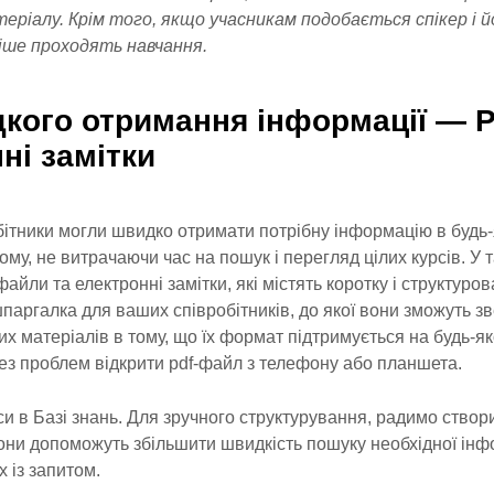
еріалу. Крім того, якщо учасникам подобається спікер і й
чіше проходять навчання.
дкого отримання інформації — 
ні замітки
ітники могли швидко отримати потрібну інформацію в будь-як
ому, не витрачаючи час на пошук і перегляд цілих курсів. У
айли та електронні замітки, які містять коротку і структуро
паргалка для ваших співробітників, до якої вони зможуть з
х матеріалів в тому, що їх формат підтримується на будь-як
ез проблем відкрити pdf-файл з телефону або планшета.
си в Базі знань. Для зручного структурування, радимо створ
Вони допоможуть збільшити швидкість пошуку необхідної інф
х із запитом.