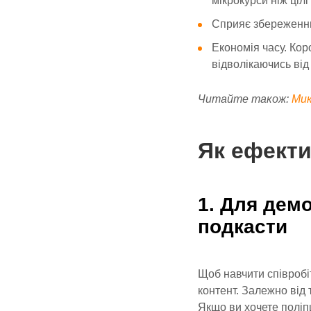
мікрокурси ніж цілі
Сприяє збереженню 
Економія часу. Кор
відволікаючись від 
Читайте також:
Мик
Як ефекти
1. Для демо
подкасти
Щоб навчити співроб
контент. Залежно від 
Якщо ви хочете поліп