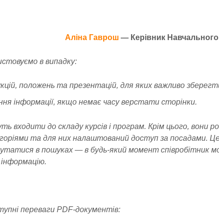
Аліна Гаврош
— Керівник Навчального
стовуємо в випадку:
кцій, положень та презентацій, для яких важливо зберегти
ня інформації, якщо немає часу верстати сторінки.
 входити до складу курсів і програм. Крім цього, вони роз
егоріями та для них налаштований доступ за посадами. Ц
лутатися в пошуках — в будь-який момент співробітник м
 інформацію.
тупні переваги PDF-документів: