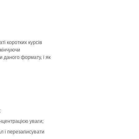
ті коротких курсів
акінчуючи
 даного формату, і як
;
онцентрацією уваги;
л і перезаписувати