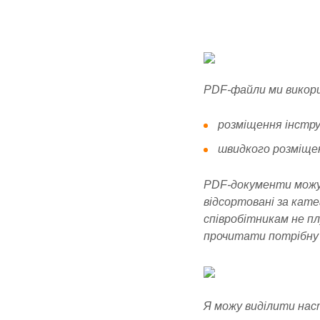
PDF-файли ми викори
розміщення інстру
швидкого розміщен
PDF-документи можуть
відсортовані за кат
співробітникам не п
прочитати потрібну
Я можу виділити нас