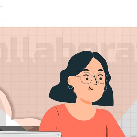
Історії клієнтів
Рішення
Тарифи та функції
Інте