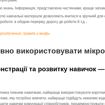
 програми;
знань. Інформація, представлена ​​частинами, краще запам
откі навчальні матеріали дозволяють вчитися в зручний для 
роботи: в обідню перерву, дорогу до роботи й т.д ..
рообучение: правда и мифы
вно використовувати мікро
нстрації та розвитку навичок —
ітника певним навичкам, найкраще використовувати коротк
теми, яку потрібно вивчити, найкраще підійдуть невеликі ві
шити навички комунікації співробітників, продемонструвати 