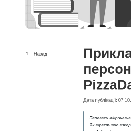
Прикла
Назад
персон
PizzaD
Дата публікації:
07.10
Переваги мікронавча
Як ефективно викор