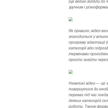
(це великі відділи п
зручним і різноформа
Як правило, відео вхо
знаходиться у вільно
програму адаптації (
категорії або підроз
термінами проходженн
просто знайти через
Невеликі відео — це 
повернутися до необх
переваг під час локд
деяких категорій скл
роботи. Також форма