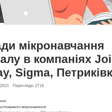
ди мікронавчання
алу в компаніях Joi
ay, Sigma, Петриків
.2021
Перегляди:
2716
ння:
истовувати мікронавчання: