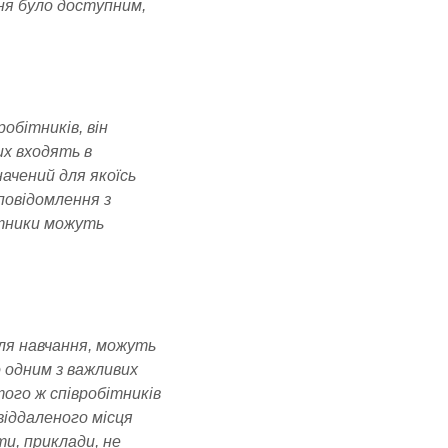
ння було доступним,
робітників, він
их входять в
начений для якоїсь
 повідомлення з
ітники можуть
для навчання, можуть
 одним з важливих
того ж співробітників
віддаленого місця
и, приклади, не