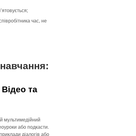
’ятовується;
співробітника час, не
навчання:
 Відео та
ий мультимедійний
деоуроки або подкасти.
приклади діалогів або