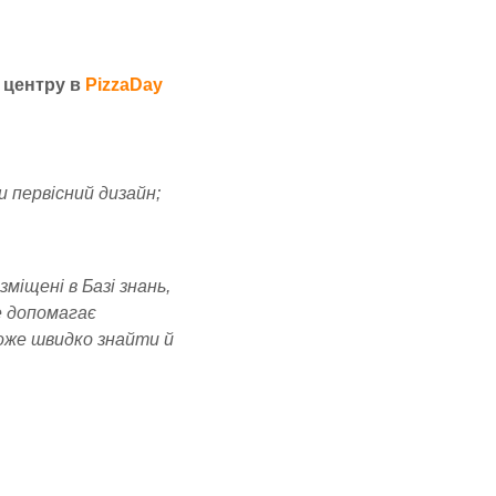
 центру в
PizzaDay
 первісний дизайн;
міщені в Базі знань,
е допомагає
оже швидко знайти й