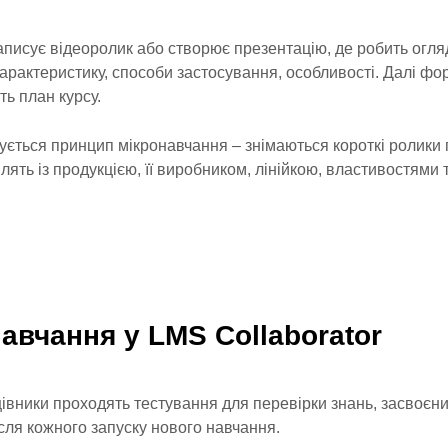
записує відеоролик або створює презентацію, де робить огля
характеристику, способи застосування, особливості. Далі ф
ть план курсу.
ується принцип мікронавчання – знімаються короткі ролики п
лять із продукцією, її виробником, лінійкою, властивостями
авчання у LMS Collaborator
цівники проходять тестування для перевірки знань, засвоєни
ісля кожного запуску нового навчання.