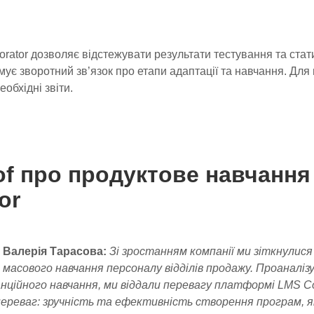
orator дозволяє відстежувати результати тестування та ста
мує зворотний зв’язок про етапи адаптації та навчання. Для
обхідні звіти.
of про продуктове навчання
or
Валерія Тарасова:
Зі зростанням компанії ми зіткнулися
масового навчання персоналу відділів продажу. Проаналі
анційного навчання, ми віддали перевагу платформі LMS Co
 переваг: зручність та ефективність створення програм, я