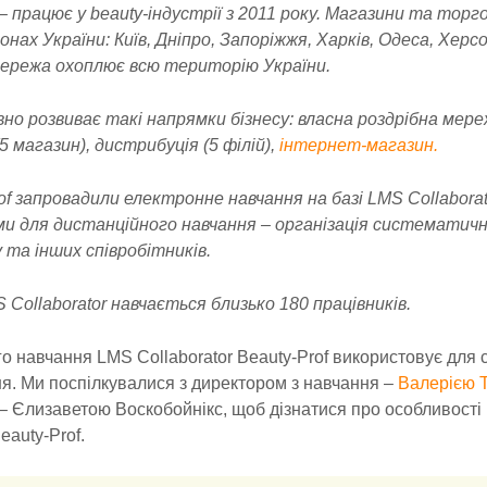
 – працює у beauty-індустрії з 2011 року. Магазини та тор
онах України: Київ, Дніпро, Запоріжжя, Харків, Одеса, Херсо
ережа охоплює всю територію України.
но розвиває такі напрямки бізнесу: власна роздрібна мере
5 магазин), дистрибуція (5 філій),
інтернет-магазин.
rof запровадили електронне навчання на базі LMS Collabora
и для дистанційного навчання – організація систематичн
та інших співробітників.
 Collaborator навчається близько 180 працівників.
о навчання LMS Collaborator Beauty-Prof використовує для
я. Ми поспілкувалися з директором з навчання –
Валерією 
– Єлизаветою Воскобойнікс, щоб дізнатися про особливості
eauty-Prof.