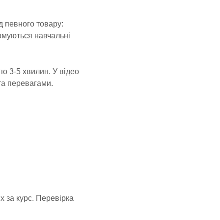
д певного товару:
ормуються навчальні
о 3-5 хвилин. У відео
 та перевагами.
х за курс. Перевірка