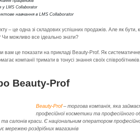
ання працівників
 у LMS Collaborator
уктове навчання в LMS Collaborator
ту – це одна зі складових успішних продажів. Але як бути,
 Чи можливо все ідеально знати?
 вам це показати на прикладі Beauty-Prof. Як систематичне
магає компанії тримати в тонусі знання своїх співробітників
ро Beauty-Prof
Beauty-Prof
– торгова компанія, яка займа
професійної косметики та професійного о
в та салонів краси. Є національним оператором професій
ує мережею роздрібних магазинів