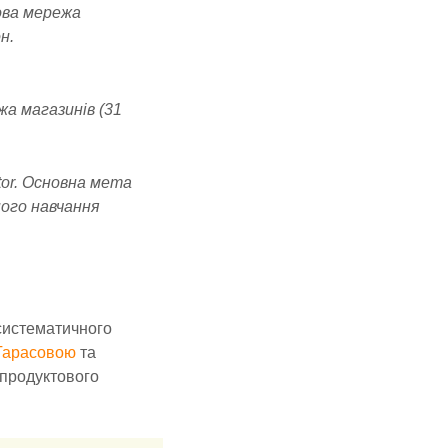
гова мережа
н.
жа магазинів (31
tor. Основна мета
ого навчання
 систематичного
Тарасовою
та
 продуктового