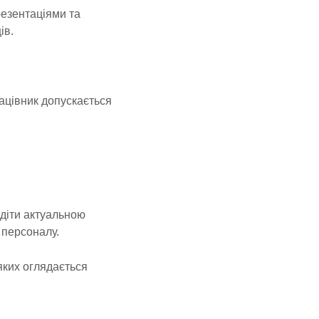
резентаціями та
ів.
рацівник допускається
одіти актуальною
 персоналу.
яких оглядається