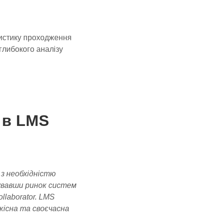
тистику проходження
 глибокого аналізу
 в LMS
 з необхідністю
зувавши ринок систем
llaborator. LMS
кісна та своєчасна