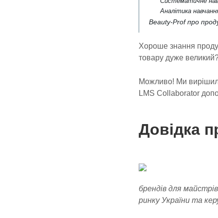
Систематичне навч
Аналітика навчання
Beauty-Prof про прод
Хороше знання продук
товару дуже великий?
Можливо! Ми вирішили
LMS Collaborator допо
Довідка п
брендів для майстрі
ринку України та кер