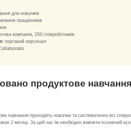
чання для новачків
авчання працівників
ння
ргова компанія, 250 співробітників
я:
торговий персонал
ollaborator
зовано продуктове навчання
ове навчання проходять новачки та систематично всі співроб
ває 2 місяці. За цей час їм необхідно вивчити основний асо