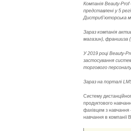
Компанія Beauty-Prof
представлені у 5 регі
Дистриб’юторська м
Зараз компанія актив
магазин), франшиза (
У 2019 році Beauty-P
застосування систем
торгового персоналу 
Зараз на порталі LMS
Систему дистанційног
продуктового навчанн
фахівцем з навчання 
навчання в компанії B