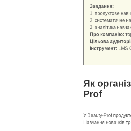
Завдання:
1. продуктове нав
2. систематичне н
3. аналітика навча
Про компанію:
то
Цільова аудиторі
Інструмент:
LMS C
Як органі
Prof
У Beauty-Prof продукт
Навчання новачків три