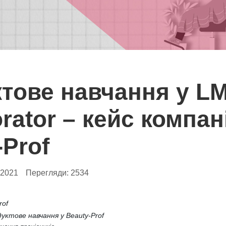
тове навчання у L
rator – кейс компані
-Prof
.2021
Перегляди:
2534
rof
дуктове навчання у Beauty-Prof