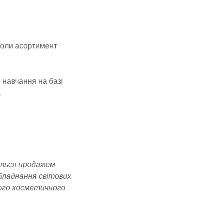
 коли асортимент
 навчання на базі
.
ється продажем
бладнання світових
ного косметичного