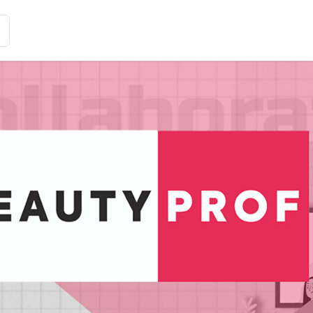
Історії клієнтів
Рішення
Тарифи та функції
Інте