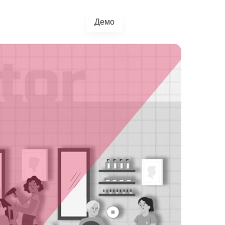
Демо
+38(067)217-0440
грації
Блог
4.5.0