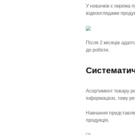
У новачків є окрема 
відеооглядами продук
Після 2 місяців адапт
до роботи.
Систематич
Асортимент товару ре
інформацією, тому ре
Навчання представлене
продукція.