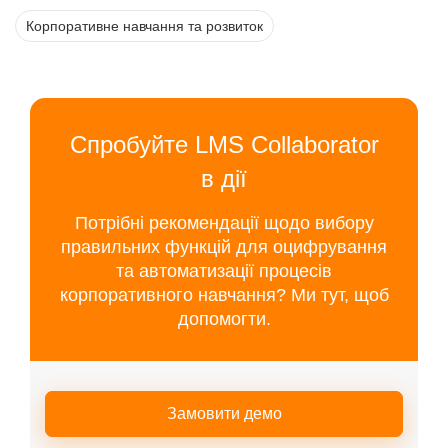
Корпоративне навчання та розвиток
Спробуйте LMS Collaborator
в дії
Потрібні рекомендації щодо вибору
правильних функцій для оцифрування
та автоматизації процесів
корпоративного навчання? Ми тут, щоб
допомогти.
Замовити демо