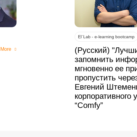
El`Lab - e-learning bootcamp
(Русский) "Лучш
 More
запомнить инфо
мгновенно ее пр
пропустить через
Евгений Штеменк
корпоративного 
“Comfy”