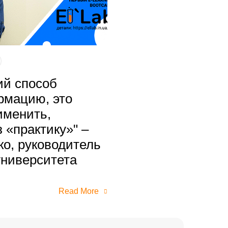
ий способ
рмацию, это
именить,
 «практику»" –
о, руководитель
университета
Read More