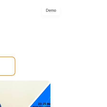
Demo
+44 20457 73128
egrations
Blog
4.5.0