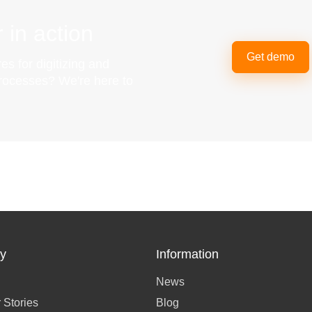
 in action
Get demo
es for digitizing and
processes? We're here to
y
Information
News
 Stories
Blog