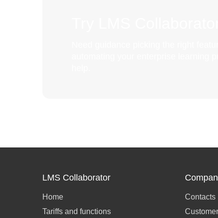
Try LMS Collaborator
Need guidance picking the right featur
automating your enterprise learning 
help.
LMS Collaborator
Compan
Home
Contacts
Tariffs and functions
Customer