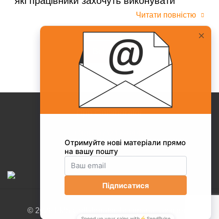
які працівники захочуть виконувати
Читати повністю
Всі статті
Про Collaborator
+38(067)217-0440
© 2026 LMS Collaborator. Всі права захищені.