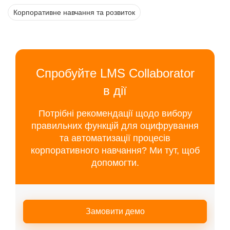
Корпоративне навчання та розвиток
Спробуйте LMS Collaborator
в дії
Потрібні рекомендації щодо вибору
правильних функцій для оцифрування
та автоматизації процесів
корпоративного навчання? Ми тут, щоб
допомогти.
Замовити демо