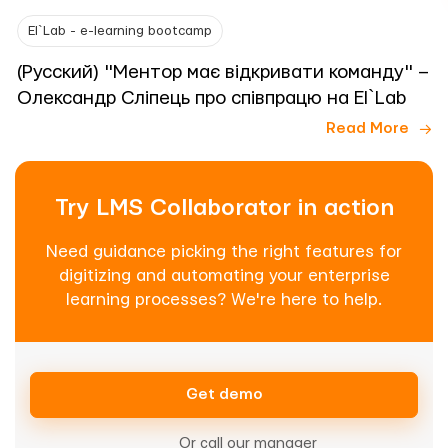
El`Lab - e-learning bootcamp
(Русский) "Ментор має відкривати команду" –
Олександр Сліпець про співпрацю на El`Lab
Read More
Try LMS Collaborator in action
Need guidance picking the right features for
digitizing and automating your enterprise
learning processes? We're here to help.
Get demo
Or call our manager