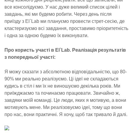
все консолідуємо. У нас дуже великий список цілей і
завдань, які ми будемо робити. Через день після
приїзду з El`Lab ми плануємо провести стрет-сесію, де
кластеризуємо всі завдання, проставимо пріоритетність
і одна за одною будемо їх виконувати.
Про користь участі в El`Lab. Реалізація результатів
з попередньої участі:
Я можу сказати з абсолютною відповідальністю, що 80-
90% ми реально реалізуємо. Ці ідеї не складаються
кудись в стіл і ми їх не виношуємо декілька років. Ми
приїжджаємо та починаємо працювати. Звичайно ж,
завдяки моїй команді. Це люди, яких я мотивую, а вони
мотивують мене. Ми реалізовуємо ідеї, тому що вони
про нас, вони практичні. Я хочу, щоб так тривало й далі.