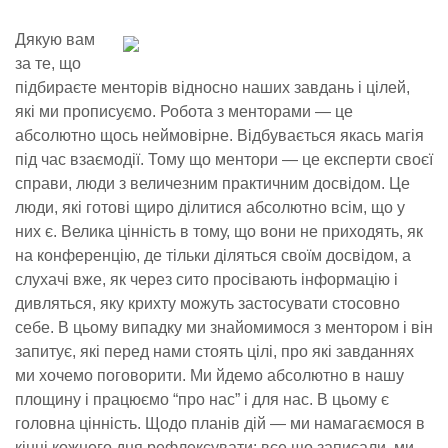
Дякую вам
за те, що
підбираєте менторів відносно наших завдань і цілей,
які ми прописуємо. Робота з менторами — це
абсолютно щось неймовірне. Відбувається якась магія
під час взаємодії. Тому що ментори — це експерти своєї
справи, люди з величезним практичним досвідом. Це
люди, які готові щиро ділитися абсолютно всім, що у
них є. Велика цінність в тому, що вони не приходять, як
на конференцію, де тільки діляться своїм досвідом, а
слухачі вже, як через сито просівають інформацію і
дивляться, яку крихту можуть застосувати стосовно
себе. В цьому випадку ми знайомимося з ментором і він
запитує, які перед нами стоять цілі, про які завданнях
ми хочемо поговорити. Ми йдемо абсолютно в нашу
площину і працюємо “про нас” і для нас. В цьому є
головна цінність. Щодо планів дій — ми намагаємося в
кінці кожного дня рефлексувати: все що записали, ми