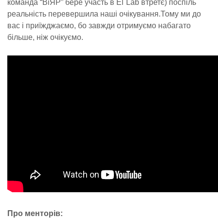
команда “ВіЯР” бере участь в El`Lab втретє) поспіль
реальність перевершила наші очікування.Тому ми до
вас і приїжджаємо, бо завжди отримуємо набагато
більше, ніж очікуємо.
Про менторів: