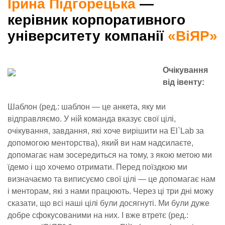
Ірина Підгорецька
—
керівник корпоративного
університету компанії
«ВіЯР»
Очікування
від івенту:
Шаблон (ред.: шаблон — це анкета, яку ми
відправляємо. У ній команда вказує свої цілі,
очікування, завдання, які хоче вирішити на El`Lab за
допомогою менторства), який ви нам надсилаєте,
допомагає нам зосередиться на тому, з якою метою ми
їдемо і що хочемо отримати. Перед поїздкою ми
визначаємо та виписуємо свої цілі — це допомагає нам
і менторам, які з нами працюють. Через ці три дні можу
сказати, що всі наші цілі були досягнуті. Ми були дуже
добре сфокусованими на них. І вже втретє (ред.: