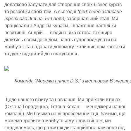
додатково залучати для створення своїх бізнес-курсів
та розробки своїх тем. А сьогодні
(ред: відео записане
третього дня на El`Lab#3)
завершальний етап. Ми
працювали з Андрієм Кубаєм, і враження настільки
позитивні. Андрій — людина, яка готова так щиро
ділитись своїм досвідом, навіть супроводжувати на
майбутнє та надавати допомогу. Залишив нам контакти
та дуже відкритий до спілкування.
Команда “Мережа аптек D.S.” з ментором В`ячеслав
Щодо нашого візиту та навчання. Ми приїхали втрьох
(Оксана Городецька, Тетяна Кохан — менеджери нашої
компанії). Ми бачимо наші проблемні місця, бачимо, що
можемо зробити в майбутньому, і звичайно ж, ми
сподіваємось, що розвиток дистанційного навчання під