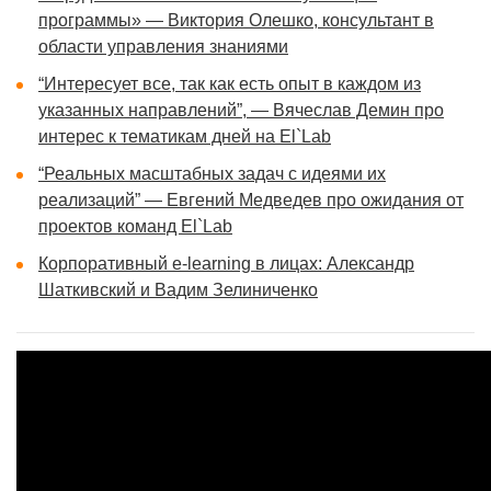
программы» — Виктория Олешко, консультант в
области управления знаниями
“Интересует все, так как есть опыт в каждом из
указанных направлений”, — Вячеслав Демин про
интерес к тематикам дней на El`Lab
“Реальных масштабных задач с идеями их
реализаций” — Евгений Медведев про ожидания от
проектов команд El`Lab
Корпоративный e-learning в лицах: Александр
Шаткивский и Вадим Зелиниченко