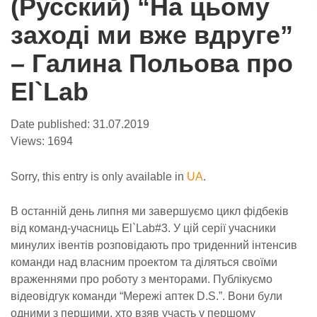
(Русский) “На цьому
заході ми вже вдруге”
– Галина Польова про
El`Lab
Date published:
31.07.2019
Views:
1694
Sorry, this entry is only available in
UA
.
В останній день липня ми завершуємо цикл фідбеків
від команд-учасниць El`Lab#3.
У цій серії учасники
минулих івентів розповідають про триденний інтенсив
команди над власним проектом та діляться своїми
враженнями про роботу з менторами.
Публікуємо
відеовідгук команди “Мережі аптек D.S.”. Вони були
одними з першими, хто взяв участь у першому