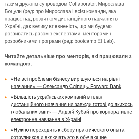
таким дружнім супроводом Collaborator, Мирослава
Боцули (ред: про Мирослава і всієї команди, яка
працює над розвитком дистанційного навчання в
Україні, дає велику впевненість, що ми будемо
розвиватись разом з експертами, менторами і
розробниками програми (ред: bootcamp El`Lab).
Читайте детальніше про менторів, які працювали з
командою:
«Не всі проблеми бізнесу вирішуються на рівні
навчання» — Олександр Сліпець, Forward Bank
«Більшість українських компаній в плані
дистанційного навчання не завжди готові до якихось
глобальних змін» — Андрій Кубай про корпоративне
електронне навчання в Україні
«Нужно переходить к сбору практического опыта
сотрудников и включать это в обучающие