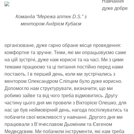
Навчання
дуже добре
Команда “Мережа аптек D.S.” з
ментором Андрієм Кубаєм
організоване, дуже гарно обране місце проведення:
комфортне та зручне. Теми, які ми опрацьовуємо саме
на цій зустрічі, дуже нам корисні та на часі. Ми з цими
темами працюємо та ці питання постійно перед нами
постають. І в перший день, коли ми зустрічались з
ментором Олександром Сліпцем було дуже корисно.
Допомогло нам структурувати, визначити, що ми
робимо зайве та від чого треба відмовитись. Другу
частину цього дня ми провели з Вікторією Олешко, для
нас це був неймовірний день, нагода поспілкуватись та
побачити свої можливості у навчанні. Другого дня ми
працювали з В’ячеславом Дьоміним та Євгеном
Медвєдєвим. Ми побачили інструменти, які нам треба