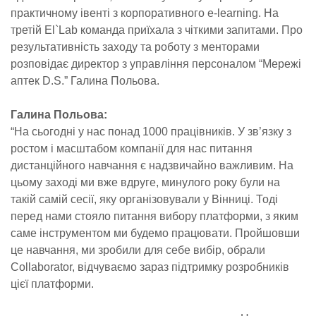
практичному івенті з корпоративного e-learning. На
третій El`Lab команда приїхала з чіткими запитами. Про
результативність заходу та роботу з менторами
розповідає директор з управління персоналом “Мережі
аптек D.S.” Галина Польова.
Галина Польова:
“На сьогодні у нас понад 1000 працівників. У зв’язку з
ростом і масштабом компанії для нас питання
дистанційного навчання є надзвичайно важливим. На
цьому заході ми вже вдруге, минулого року були на
такій самій сесії, яку організовували у Вінниці. Тоді
перед нами стояло питання вибору платформи, з яким
саме інструментом ми будемо працювати. Пройшовши
це навчання, ми зробили для себе вибір, обрали
Collaborator, відчуваємо зараз підтримку розробників
цієї платформи.