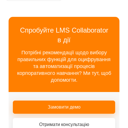
Спробуйте LMS Collaborator
в дії
Потрібні рекомендації щодо вибору
правильних функцій для оцифрування
та автоматизації процесів
корпоративного навчання? Ми тут, щоб
допомогти.
Замовити демо
Отримати консультацію