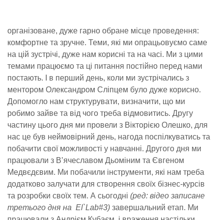
організоване, дуже гарно обране місце проведення:
комфортне та зручне. Теми, які ми опрацьовуємо саме
на цій зустрічі, дуже нам корисні та на часі. Ми з цими
темами працюємо та ці питання постійно перед нами
постають. І в перший день, коли ми зустрічались з
ментором Олександром Сліпцем було дуже корисно.
Допомогло нам структурувати, визначити, що ми
робимо зайве та від чого треба відмовитись. Другу
частину цього дня ми провели з Вікторією Олешко, для
нас це був неймовірний день, нагода поспілкуватись та
побачити свої можливості у навчанні. Другого дня ми
працювали з В’ячеславом Дьоміним та Євгеном
Медвєдєвим. Ми побачили інструменти, які нам треба
додатково залучати для створення своїх бізнес-курсів
та розробки своїх тем. А сьогодні
(ред: відео записане
третього дня на El`Lab#3)
завершальний етап. Ми
працювали з Андрієм Кубаєм, і враження настільки