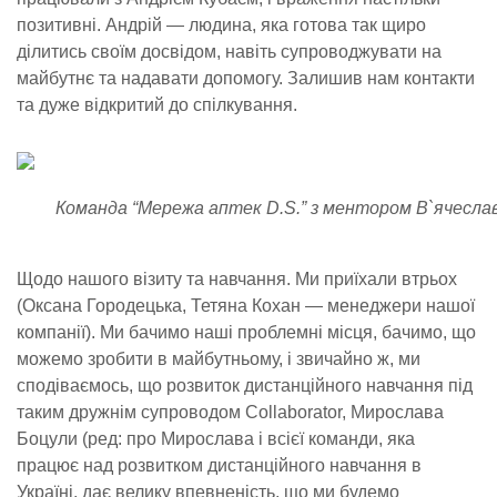
позитивні. Андрій — людина, яка готова так щиро
ділитись своїм досвідом, навіть супроводжувати на
майбутнє та надавати допомогу. Залишив нам контакти
та дуже відкритий до спілкування.
Команда “Мережа аптек D.S.” з ментором В`ячеслав
Щодо нашого візиту та навчання. Ми приїхали втрьох
(Оксана Городецька, Тетяна Кохан — менеджери нашої
компанії). Ми бачимо наші проблемні місця, бачимо, що
можемо зробити в майбутньому, і звичайно ж, ми
сподіваємось, що розвиток дистанційного навчання під
таким дружнім супроводом Collaborator, Мирослава
Боцули (ред: про Мирослава і всієї команди, яка
працює над розвитком дистанційного навчання в
Україні, дає велику впевненість, що ми будемо