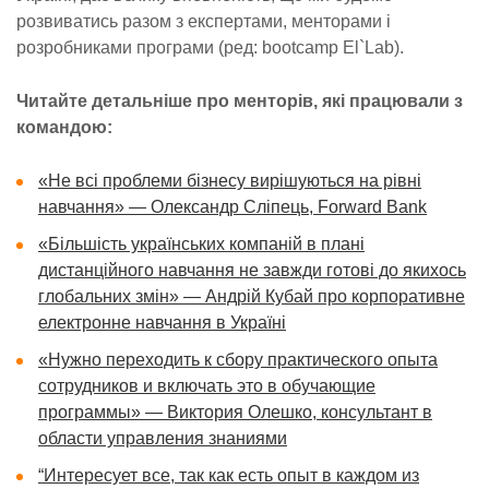
розвиватись разом з експертами, менторами і
розробниками програми (ред: bootcamp El`Lab).
Читайте детальніше про менторів, які працювали з
командою:
«Не всі проблеми бізнесу вирішуються на рівні
навчання» — Олександр Сліпець, Forward Bank
«Більшість українських компаній в плані
дистанційного навчання не завжди готові до якихось
глобальних змін» — Андрій Кубай про корпоративне
електронне навчання в Україні
«Нужно переходить к сбору практического опыта
сотрудников и включать это в обучающие
программы» — Виктория Олешко, консультант в
области управления знаниями
“Интересует все, так как есть опыт в каждом из