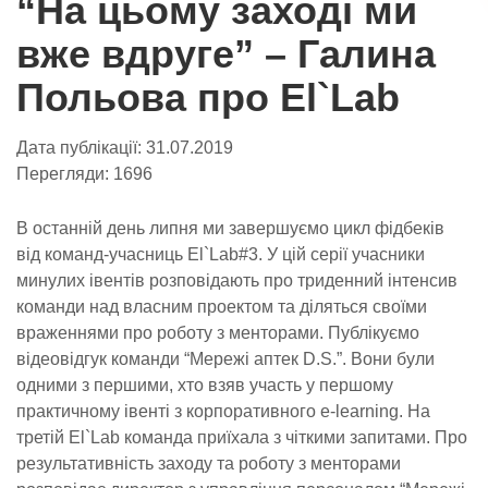
“На цьому заході ми
вже вдруге” – Галина
Польова про El`Lab
Дата публікації:
31.07.2019
Перегляди:
1696
В останній день липня ми завершуємо цикл фідбеків
від команд-учасниць El`Lab#3.
У цій серії учасники
минулих івентів розповідають про триденний інтенсив
команди над власним проектом та діляться своїми
враженнями про роботу з менторами.
Публікуємо
відеовідгук команди “Мережі аптек D.S.”. Вони були
одними з першими, хто взяв участь у першому
практичному івенті з корпоративного e-learning. На
третій El`Lab команда приїхала з чіткими запитами. Про
результативність заходу та роботу з менторами