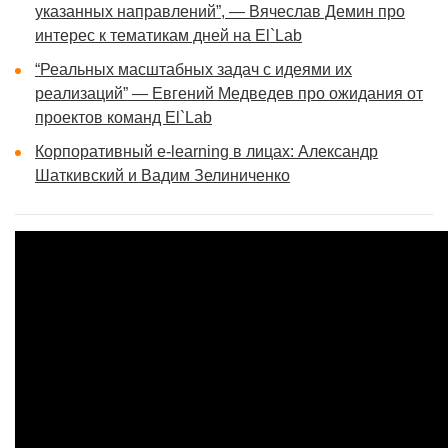
указанных направлений”, — Вячеслав Демин про
интерес к тематикам дней на El`Lab
“Реальных масштабных задач с идеями их
реализаций” — Евгений Медведев про ожидания от
проектов команд El`Lab
Корпоративный e-learning в лицах: Александр
Шаткивский и Вадим Зелиниченко