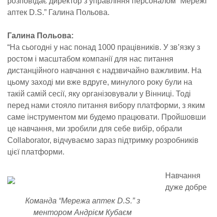
розповідає директор з управління персоналом “Мережі
аптек D.S.” Галина Польова.
Галина Польова:
“На сьогодні у нас понад 1000 працівників. У зв’язку з
ростом і масштабом компанії для нас питання
дистанційного навчання є надзвичайно важливим. На
цьому заході ми вже вдруге, минулого року були на
такій самій сесії, яку організовували у Вінниці. Тоді
перед нами стояло питання вибору платформи, з яким
саме інструментом ми будемо працювати. Пройшовши
це навчання, ми зробили для себе вибір, обрали
Collaborator, відчуваємо зараз підтримку розробників
цієї платформи.
Навчання
дуже добре
Команда “Мережа аптек D.S.” з
ментором Андрієм Кубаєм