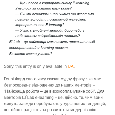
— Що нового в корпоративному E-learning
з’явилося за останні пару років?
— Якими основними навичками та якостями
повинен володіти починаючий менеджер
корпоративного E-learning?
— У вас є улюблені методи боротьби з
небажанням співробітників вчитись?
Еl`Lab – це найкраща можливість прокачати свій
корпоративний e-learning проєкт.
Бажаєте взяти участь?
Sorry, this entry is only available in
UA
.
Генрі Форд свого часу сказав мудру фразу, яка має
безпосереднє відношення до наших менторів –
“Найкраща робота – це високооплачуване хобі”. Для
менторів El`Lab e-learning – це, дійсно, те, чим вони
живуть: завжди перебувають у курсі нових тенденцій,
постійно працюють на розвиток та модернізацію