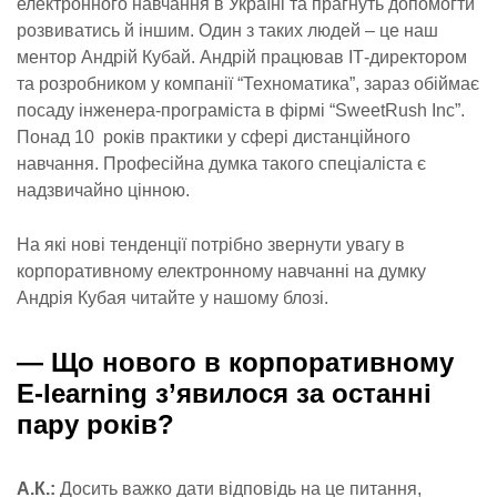
електронного навчання в Україні та прагнуть допомогти
розвиватись й іншим. Один з таких людей – це наш
ментор Андрій Кубай.
Андрій працював ІТ-директором
та розробником у компанії “Техноматика”, зараз обіймає
посаду інженера-програміста в фірмі “SweetRush Inc”.
Понад 10 років практики у сфері дистанційного
навчання. Професійна думка такого спеціаліста є
надзвичайно цінною.
На які нові тенденції потрібно звернути увагу в
корпоративному електронному навчанні на думку
Андрія Кубая читайте у нашому блозі.
—
Що нового в корпоративному
E-learning з’явилося за останні
пару років?
А.К.:
Досить важко дати відповідь на це питання,