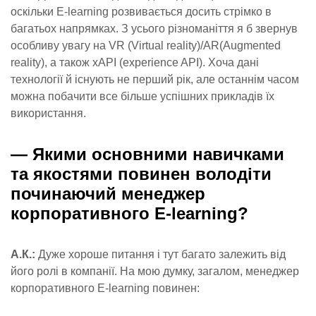
оскільки E-learning розвивається досить стрімко в
багатьох напрямках. З усього різноманіття я б звернув
особливу увагу на VR (Virtual reality)/AR(Augmented
reality), а також xAPI (experience API). Хоча дані
технології й існують не перший рік, але останнім часом
можна побачити все більше успішних прикладів їх
використання.
—
Якими основними навичками
та якостями повинен володіти
починаючий менеджер
корпоративного E-learning?
А.К.:
Дуже хороше питання і тут багато залежить від
його ролі в компанії.
На мою думку, загалом, менеджер
корпоративного E-learning повинен: