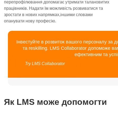
перепрофілювання допомагає утримати талановитих
працівників. Надати їм можливість розвиватися та
зростати в нових напрямках,іншими словами
опанувати нову професію.
Інвестуйте в розвиток вашого персоналу за доп
та reskilling. LMS Collaborator допоможе в
ефективним та усп
Try LMS Collaborator
Як LMS може допомогти