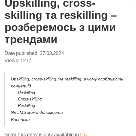
Upskilling, cross-
skilling та reskilling –
розберемось з цими
трендами
Date published:
27.03.2024
Views:
1217
Upskilling, cross-skilling та reskilling: в чому особливість
концепцій
Upskilling
Cross-skilling
Reskilling
Як LMS може допомогти
Висновки
Sorry, this entry is only available in
UA
.