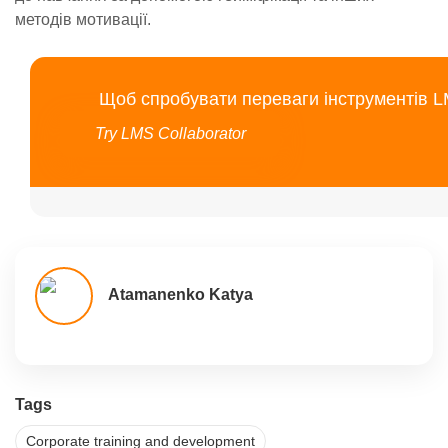
методів мотивації.
Щоб спробувати переваги інструментів L
Try LMS Collaborator
Atamanenko Katya
Tags
Corporate training and development