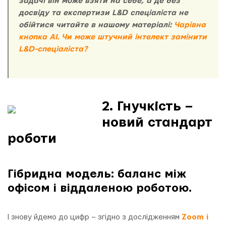
задачі він може взяти на себе, а де без
досвіду та експертизи L&D спеціаліста не
обійтися читайте в нашому матеріалі:
Чарівна
кнопка AI. Чи може штучний інтелект замінити
L&D-спеціаліста?
2. Гнучкість –
новий стандарт
роботи
Гібридна модель: баланс між
офісом і віддаленою роботою.
І знову йдемо до цифр – згідно з дослідженням
Zoom і