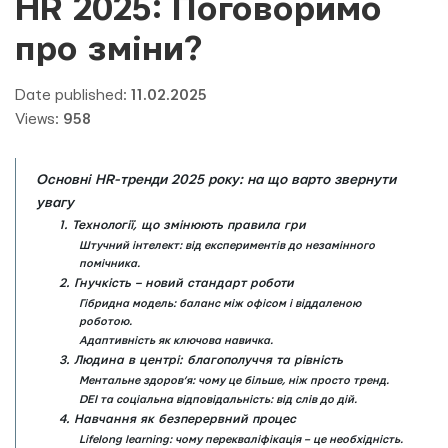
HR 2025: Поговоримо
про зміни?
Date published:
11.02.2025
Views:
958
Основні HR-тренди 2025 року: на що варто звернути
увагу
1. Технології, що змінюють правила гри
Штучний інтелект: від експериментів до незамінного
помічника.
2. Гнучкість – новий стандарт роботи
Гібридна модель: баланс між офісом і віддаленою
роботою.
Адаптивність як ключова навичка.
3. Людина в центрі: благополуччя та рівність
Ментальне здоров’я: чому це більше, ніж просто тренд.
DEI та соціальна відповідальність: від слів до дій.
4. Навчання як безперервний процес
Lifelong learning: чому перекваліфікація – це необхідність.