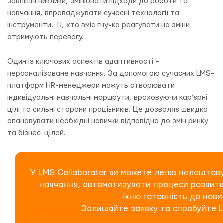
зовнішні виклики, змінювати підходи до роботи та
навчання, впроваджувати сучасні технології та
інструменти. Ті, хто вміє гнучко реагувати на зміни
отримують перевагу.
Один із ключових аспектів адаптивності –
персоналізоване навчання. За допомогою сучасних LMS-
платформ HR-менеджери можуть створювати
індивідуальні навчальні маршрути, враховуючи кар’єрні
цілі та сильні сторони працівників. Це дозволяє швидко
опановувати необхідні навички відповідно до змін ринку
та бізнес-цілей.
У LMS Collaborator ви можете легко налаштову
навчання, автоматизувати процеси розвитку
їхню готовність до нови
Залишайте заявку та спробуйте LMS