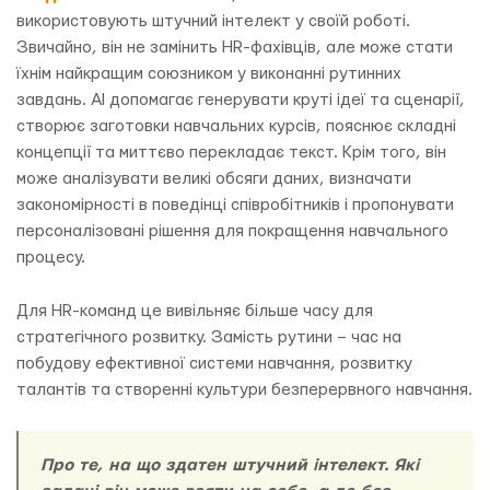
використовують штучний інтелект у своїй роботі.
Звичайно, він не замінить HR-фахівців, але може стати
їхнім найкращим союзником у виконанні рутинних
завдань. AI допомагає генерувати круті ідеї та сценарії,
створює заготовки навчальних курсів, пояснює складні
концепції та миттєво перекладає текст. Крім того, він
може аналізувати великі обсяги даних, визначати
закономірності в поведінці співробітників і пропонувати
персоналізовані рішення для покращення навчального
процесу.
Для HR-команд це вивільняє більше часу для
стратегічного розвитку. Замість рутини – час на
побудову ефективної системи навчання, розвитку
талантів та створенні культури безперервного навчання.
Про те, на що здатен штучний інтелект. Які