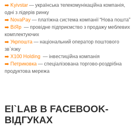
➡️ Kyivstar
— українська телекомунікаційна компанія,
одні з лідерів ринку
➡️ NovaPay
— платіжна система компанії “Нова пошта”
➡️ ВіЯр
—
провідне підприємство з продажу меблевих
комплектуючих
➡️ Укрпошта
— національний оператор поштового
зв`язку
➡️ X100 Holding
— інвестиційна компанія
➡️ Петриковка
— спеціалізована торгово-роздрібна
продуктова мережа
El`LAB В FACEBOOK-
ВІДГУКАХ