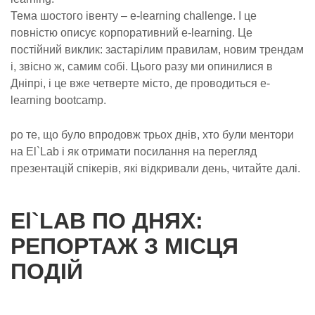
Тема шостого івенту – e-learning challenge. І це
повністю описує корпоративний e-learning. Це
постійний виклик: застарілим правилам, новим трендам
і, звісно ж, самим собі. Цього разу ми опинилися в
Дніпрі, і це вже четверте місто, де проводиться e-
learning bootcamp.
ро те, що було впродовж трьох днів, хто були ментори
на El`Lab і як отримати посилання на перегляд
презентацій спікерів, які відкривали день, читайте далі.
El`LAB ПО ДНЯХ:
РЕПОРТАЖ З МІСЦЯ
ПОДІЙ