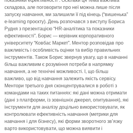
показники ефективності”. Оскільки ця тема важлива
складова, але поговорити про неї можна лише після
запуску навчання, ми залишили її під кінець (“вишенька”
e-learning проєкту). День розпочався з виступу Бориса
Рудня з презентацією “HR-аналітика та показники
ефективності”. Борис
— керівник корпоративного
університету “Ковбас Маркет”.
Ментор розповідав про
важливість і особливість оцінки та вибір правильних
інструментів. Також Борис звернув увагу, що в навчанні
більш важливим є розуміння потреби в напрямку
навчання, а не технічні можливості. І, що більш
важливо, що від навчання залежить якість сервісу.
Ментори третього дня сконцентрувалися в роботі з
командами на таких питаннях: які дані можна отримати
(дані з платформи, із зовнішніх джерел, опитування), які
інструменти для аналізу доцільно використовувати, як
контролювати ефективність навчання (метрики для
навчання і для бізнесу), які форми зворотного зв’язку
варто використовувати, що можна виявити і