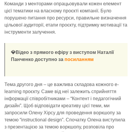
Команди з менторами опрацьовували кожен елемент
цієї тематики на власному проєкті компанії. Було
порушено питання про ресурси, правильне визначення
цільової аудиторії, етапи проєкту, підтримку мотивації та
інструменти залучення.
💎Відео з прямого ефіру з виступом Наталії
Панченко доступно за
посиланням
Тема другого дня – це важлива складова кожного e-
learning проєкту. Саме від неї залежить сприйняття
інформації співробітниками – “Контент і педагогічний
дизайн”.
Щоб відповідати креативу цієї теми, ми
запросили Олену Хірсу для проведення воркшопу за
темою “instructional design”. Спочатку Олена виступила
з презентацією за темою воркшопу, розповіла про