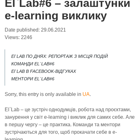
El`Lab#6 – залаштунки
e-learning виклику
Date published:
29.06.2021
Views:
2246
El`LAB ПО ДНЯХ: РЕПОРТАЖ З МІСЦЯ ПОДІЙ
КОМАНДИ EL`LAB#6
El`LAB В FACEBOOK-ВІДГУКАХ
МЕНТОРИ EL`LAB#6
Sorry, this entry is only available in
UA
.
El`Lab – це зустріч однодумців, робота над проєктами,
занурення у світ e-learning і виклик для самих себе. Але
в першу чергу – це практика. Команди та ментори
зустрічаються для того, щоб прокачати себе в e-
learning.