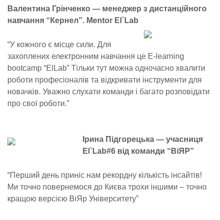
Валентина Грінченко — менеджер з дистанційного
навчання “Кернел”. Mentor El`Lab
“У кожного є місце сили. Для
захоплених електронним навчання це E-learning
bootcamp “ElLab” Тільки тут можна одночасно хвалити
роботи професіоналів та відкривати інструменти для
новачків. Уважно слухати команди і багато розповідати
про свої роботи.”
Ірина Підгорецька — учасниця
El`Lab#6 від команди “ВіЯР”
“Перший день приніс нам рекордну кількість інсайтів!
Ми точно повернемося до Києва трохи іншими – точно
кращою версією ВіЯр Університету”