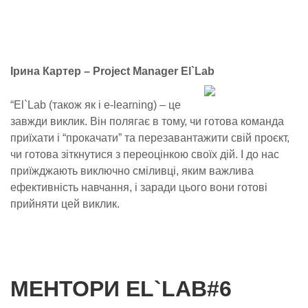
Ірина Картер – Project Manager El`Lab
“
El`Lab (також як і e-learning) – це
завжди виклик. Він полягає в тому, чи готова команда
приїхати і “прокачати” та перезавантажити свій проєкт,
чи готова зіткнутися з переоцінкою своїх дій. І до нас
приїжджають виключно сміливці, яким важлива
ефективність навчання, і заради цього вони готові
прийняти цей виклик.
МЕНТОРИ EL`LAB#6