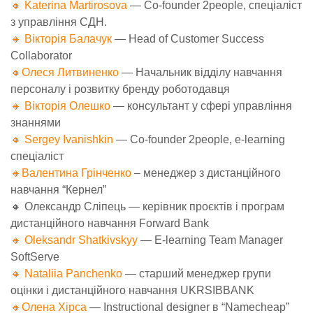
🔸 Katerina Martirosova
— Co-founder 2people, спеціаліст
з управління СДН.
🔸 Вікторія Балачук
— Head of Customer Success
Collaborator
🔸
Олеся Литвиненко
—
Начальник відділу навчання
персоналу і розвитку бренду роботодавця
🔸 Вікторія Олешко
— консультант у сфері управління
знаннями
🔸 Sergey Ivanishkin
— Co-founder 2people, e-learning
спеціаліст
🔸
Валентина Грінченко
– менеджер з дистанційного
навчання “Кернел”
🔸 Олександр Сліпець
— керівник проєктів і програм
дистанційного навчання Forward Bank
🔸 Oleksandr Shatkivskyy
— E-learning Team Manager
SoftServe
🔸 Nataliia Panchenko
— старший менеджер групи
оцінки і дистанційного навчання UKRSIBBANK
🔸
Олена Хірса
— Instructional designer в “Namecheap”