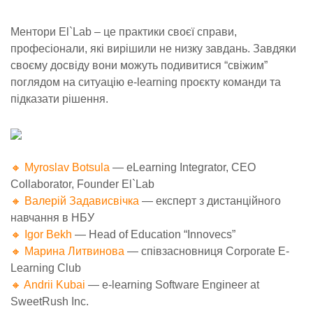
Ментори El`Lab – це практики своєї справи,
професіонали, які вирішили не низку завдань. Завдяки
своєму досвіду вони можуть подивитися “свіжим”
поглядом на ситуацію e-learning проєкту команди та
підказати рішення.
🔸 Myroslav Botsula
— eLearning Integrator, CEO
Collaborator, Founder El`Lab
🔸 Валерій Задависвічка
— експерт з дистанційного
навчання в НБУ
🔸 Igor Bekh
— Head of Education “Innovecs”
🔸
Марина Литвинова
— співзасновниця Corporate E-
Learning Club
🔸 Andrii Kubai
— е-learning Software Engineer at
SweetRush Inc.