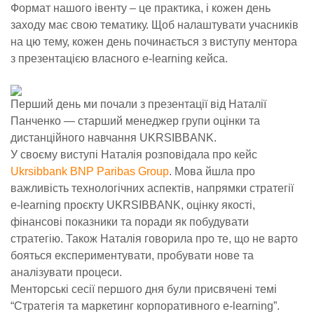
Формат нашого івенту – це практика, і кожен день
заходу має свою тематику. Щоб налаштувати учасників
на цю тему, кожен день починається з виступу ментора
з презентацією власного e-learning кейса.
Перший день ми почали з презентації від Наталії
Панченко
— старший менеджер групи оцінки та
дистанційного навчання UKRSIBBANK.
У своєму виступі Наталія розповідала про кейс
Ukrsibbank BNP Paribas Group
. Мова йшла про
важливість технологічних аспектів, напрямки стратегії
e-learning проєкту UKRSIBBANK, оцінку якості,
фінансові показники та поради як побудувати
стратегію. Також Наталія говорила про те, що не варто
бояться експериментувати, пробувати нове та
аналізувати процеси.
Менторські сесії першого дня були присвячені темі
“Стратегія та маркетинг корпоративного e-learning”.