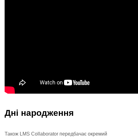
Дні народження
Також LMS Collaborator передбачає окремий