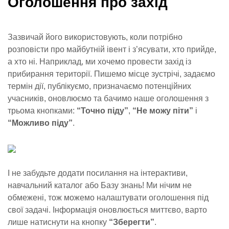
Оголошення про захід
Зазвичай його використовують, коли потрібно
розповісти про майбутній івент і з’ясувати, хто прийде,
а хто ні. Наприклад, ми хочемо провести захід із
прибирання території. Пишемо місце зустрічі, задаємо
термін дії, публікуємо, призначаємо потенційних
учасників, оновлюємо та бачимо наше оголошення з
трьома кнопками:
“Точно піду”
,
“Не можу піти”
і
“Можливо піду”
.
І не забудьте додати посилання на інтерактиви,
навчальний каталог або Базу знань! Ми нічим не
обмежені, тож можемо налаштувати оголошення під
свої задачі. Інформація оновлюється миттєво, варто
лише натиснути на кнопку
“Зберегти”
.