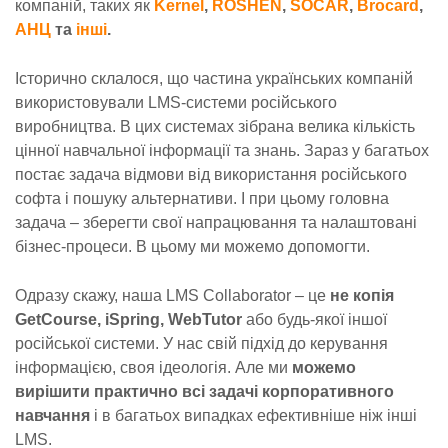
компаній, таких як
Kernel
,
ROSHEN
,
SOCAR
,
Brocard
,
АНЦ
та
інші
.
Історично склалося, що частина українських компаній
використовували LMS-системи російського
виробництва. В цих системах зібрана велика кількість
цінної навчальної інформації та знань. Зараз у багатьох
постає задача відмови від використання російського
софта і пошуку альтернативи. І при цьому головна
задача – зберегти свої напрацювання та налаштовані
бізнес-процеси. В цьому ми можемо допомогти.
Одразу скажу, наша LMS Collaborator – це
не копія
GetCourse, iSpring, WebTutor
або будь-якої іншої
російської системи. У нас свій підхід до керування
інформацією, своя ідеологія. Але ми
можемо
вирішити практично всі задачі корпоративного
навчання
і в багатьох випадках ефективніше ніж інші
LMS.