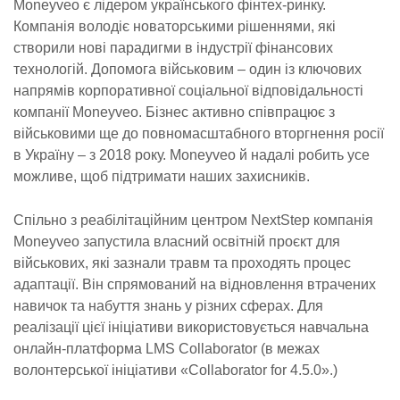
Moneyveo є лідером українського фінтех-ринку.
Компанія володіє новаторськими рішеннями, які
створили нові парадигми в індустрії фінансових
технологій. Допомога військовим – один із ключових
напрямів корпоративної соціальної відповідальності
компанії Moneyveo. Бізнес активно співпрацює з
військовими ще до повномасштабного вторгнення росії
в Україну – з 2018 року. Moneyveo й надалі робить усе
можливе, щоб підтримати наших захисників.
Спільно з реабілітаційним центром NextStep компанія
Moneyveo запустила власний освітній проєкт для
військових, які зазнали травм та проходять процес
адаптації. Він спрямований на відновлення втрачених
навичок та набуття знань у різних сферах. Для
реалізації цієї ініціативи використовується навчальна
онлайн-платформа LMS Collaborator (в межах
волонтерської ініціативи «Collaborator for 4.5.0».)