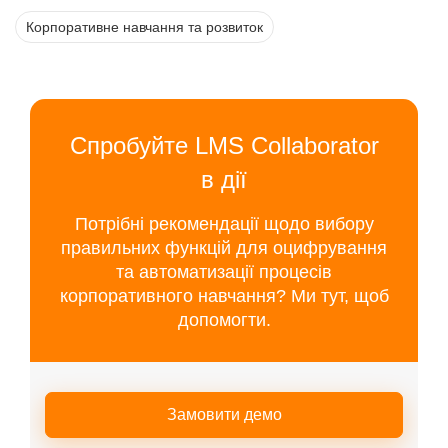
Корпоративне навчання та розвиток
Спробуйте LMS Collaborator
в дії
Потрібні рекомендації щодо вибору
правильних функцій для оцифрування
та автоматизації процесів
корпоративного навчання? Ми тут, щоб
допомогти.
Замовити демо