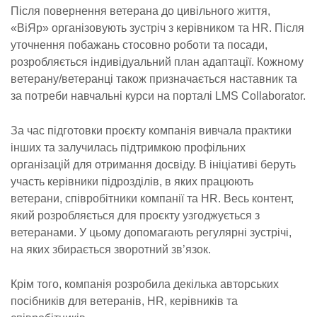
Після повернення ветерана до цивільного життя,
«ВіЯр» організовують зустріч з керівником та HR. Після
уточнення побажань стосовно роботи та посади,
розробляється індивідуальний план адаптації. Кожному
ветерану/ветеранці також призначається наставник та
за потреби навчальні курси на порталі LMS Collaborator.
За час підготовки проєкту компанія вивчала практики
інших та залучилась підтримкою профільних
організацій для отримання досвіду. В ініціативі беруть
участь керівники підрозділів, в яких працюють
ветерани, співробітники компанії та HR. Весь контент,
який розробляється для проєкту узгоджується з
ветеранами. У цьому допомагають регулярні зустрічі,
на яких збирається зворотний зв’язок.
Крім того, компанія розробила декілька авторських
посібників для ветеранів, HR, керівників та