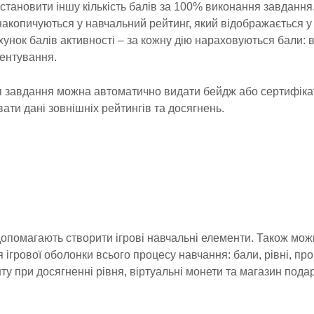
становити іншу кількість балів за 100% виконання завдання
накопичуються у навчальний рейтинг, який відображається у 
хунок балів активності – за кожну дію нараховуються бали: 
ментування.
я завдання можна автоматично видати бейдж або сертифіка
ати дані зовнішніх рейтингів та досягнень.
і допомагають створити ігрові навчальні елементи. Також мо
 ігрової оболонки всього процесу навчання: бали, рівні, про
у при досягненні рівня, віртуальні монети та магазин подар