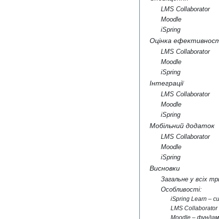
LMS Collaborator
Moodle
iSpring
Оцінка ефективності
LMS Collaborator
Moodle
iSpring
Інтеграції
LMS Collaborator
Moodle
iSpring
Мобільний додаток
LMS Collaborator
Moodle
iSpring
Висновки
Загальне у всіх т
Особливості:
iSpring Learn – 
LMS Collaborato
Moodle – фундам