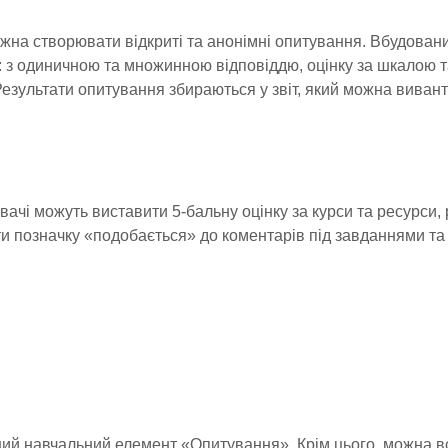
ожна створювати відкриті та анонімні опитування. Вбудован
: з одиничною та множинною відповіддю, оцінку за шкалою т
Результати опитування збираються у звіт, який можна виван
ачі можуть виставити 5-бальну оцінку за курси та ресурси, 
ти позначку «подобається» до коментарів під завданнями т
ий навчальний елемент «Опитування». Крім цього, можна в