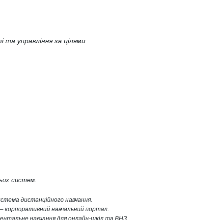
 та управління за цілями
рьох систем:
система дистанційного навчання.
r – корпоративний навчальний портал.
ентальне навчання для онлайн-шкіл та ВНЗ.