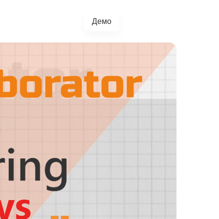
Демо
+38(067)217-0440
грації
Блог
4.5.0