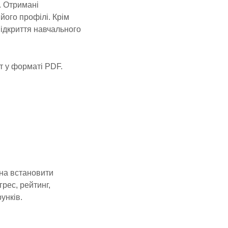
. Отримані
його профілі. Крім
відкриття навчального
т у форматі PDF.
жна встановити
грес, рейтинг,
унків.