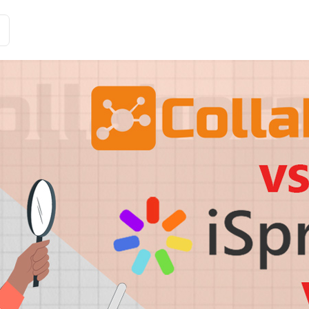
Історії клієнтів
Рішення
Тарифи та функції
Інте