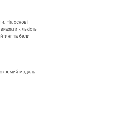
ли. На основі
казати кількість
йтинг та бали
є окремий модуль