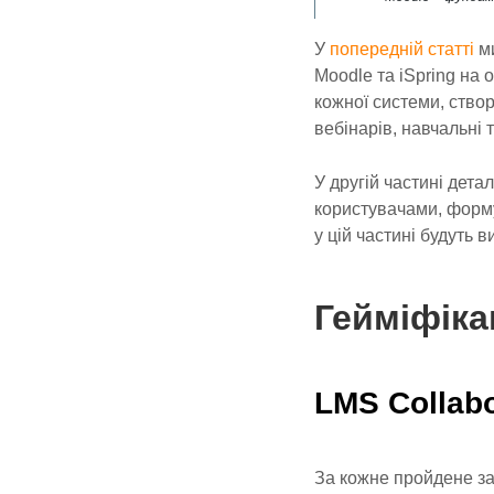
У
попередній статті
ми
Moodle та iSpring на 
кожної системи, ство
вебінарів, навчальні т
У другій частині дета
користувачами, форму
у цій частині будуть 
Гейміфіка
LMS Collabo
За кожне пройдене за