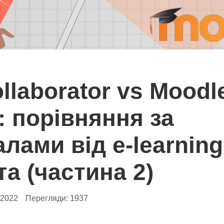
llaborator vs Moodl
: порівняння за
алами від e-learning
та (частина 2)
.2022
Перегляди:
1937