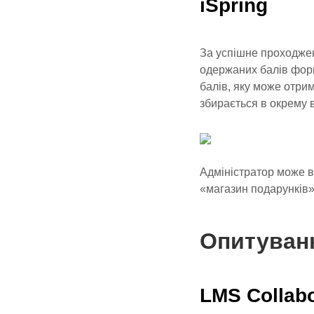
iSpring
За успішне проходжен
одержаних балів форм
балів, яку може отри
збирається в окрему 
Адміністратор може в
«магазин подарунків
Опитуванн
LMS Collabo