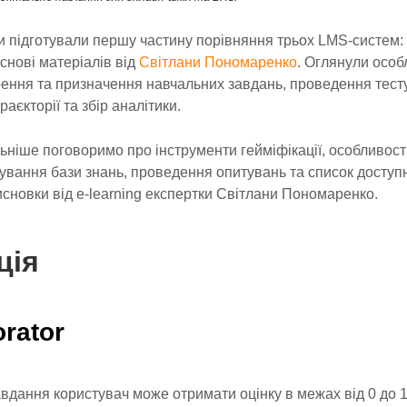
 підготували першу частину порівняння трьох LMS-систем: 
основі матеріалів від
Світлани Пономаренко
. Оглянули особ
рення та призначення навчальних завдань, проведення тест
раєкторії та збір аналітики.
льніше поговоримо про інструменти гейміфікації, особливості
вання бази знань, проведення опитувань та список доступн
висновки від e-learning експертки Світлани Пономаренко.
ція
rator
вдання користувач може отримати оцінку в межах від 0 до 