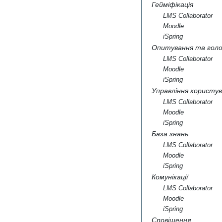
Гейміфікація
LMS Collaborator
Moodle
iSpring
Опитування та голо
LMS Collaborator
Moodle
iSpring
Управління користу
LMS Collaborator
Moodle
iSpring
База знань
LMS Collaborator
Moodle
iSpring
Комунікації
LMS Collaborator
Moodle
iSpring
Сповіщення