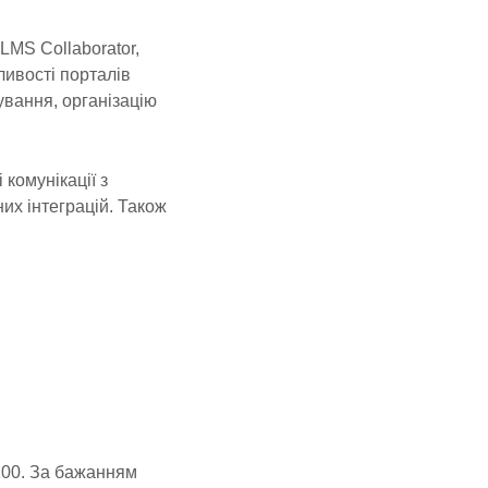
LMS Collaborator,
ливості порталів
ування, організацію
 комунікації з
их інтеграцій. Також
100. За бажанням