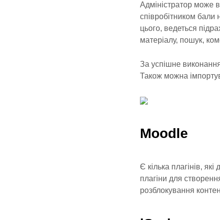
Адміністратор може в
співробітником бали 
цього, ведеться підра
матеріалу, пошук, ко
За успішне виконанн
Також можна імпортув
Moodle
Є кілька плагінів, як
плагіни для створення
розблокування контент