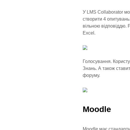
У LMS Collaborator м
створити 4 опитувань
вільною відповіддю. 
Excel.
Голосування. Користув
Знань. А також стави
форуму.
Moodle
Moodle має стандартн