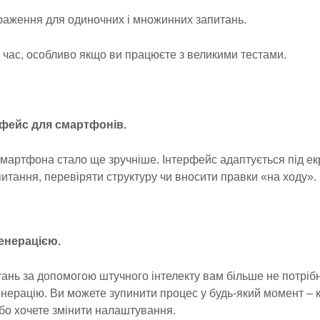
раження для одиночних і множинних запитань.
 час, особливо якщо ви працюєте з великими тестами.
рфейс для смартфонів.
смартфона стало ще зручніше. Інтерфейс адаптується під ек
питання, перевіряти структуру чи вносити правки «на ходу».
генерацією.
тань за допомогою штучного інтелекту вам більше не потріб
нерацію. Ви можете зупинити процес у будь-який момент –
або хочете змінити налаштування.