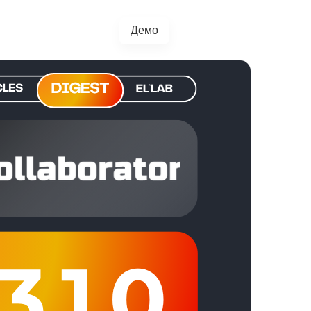
Демо
+38(067)217-0440
грації
Блог
4.5.0