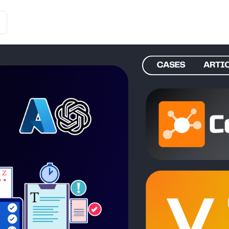
Історії клієнтів
Рішення
Тарифи та функції
Інте