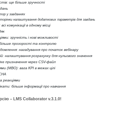
стів: ще більше зручності
вдань
втор у завданнях
 сторінки налаштування додаткових параметрів для завдань
всі комунікації в одному місці
дяк
іями: зручність і нові можливості
 більше прозорості та контролю
ідомлення: нагадування про початок вебінару
ій: налаштування розрахунку для нульового значення
дке призначення через CSV-файл
лями (MBO): вага KPI в межах цілі
TCHA
за реакціями
ікати: більше інформації про навчання
сію – LMS Collaborator v.3.1.0!