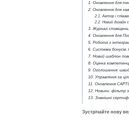
1. Оновлення для те
2. Оновлення для за
2.1. Автор і співа
2.2. Новий дизайн
3. Журнал сповіщень: 
4. Оновлення для По
5. Робота з інтеграц
6. Система бонусів:
7. Новий шаблон пов
8. Оцінка компетенц
9. Оголошення: шви
10. Управління за ці
11. Оновлення CAP
12. Новини: фільтр 
13. Зовнішні сертиф
Зустрічайте нову вер