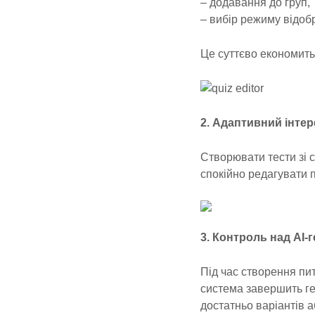
– додавання до груп,
– вибір режиму відоб
Це суттєво економить
2. Адаптивний інте
Створювати тести зі 
спокійно редагувати 
3. Контроль над AI-
Під час створення пи
система завершить ге
достатньо варіантів 