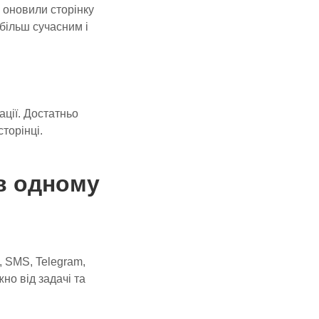
 оновили сторінку
більш сучасним і
ації. Достатньо
торінці.
 в одному
l, SMS, Telegram,
но від задачі та