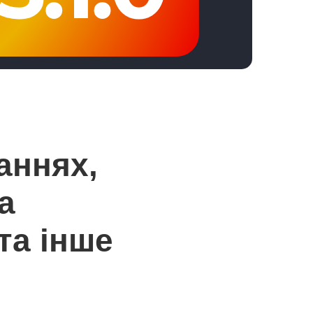
аннях,
а
та інше