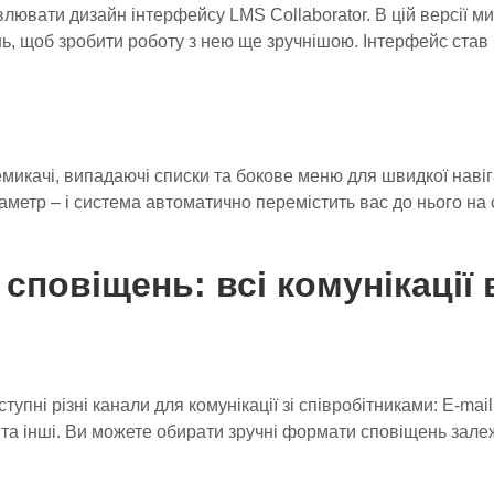
ювати дизайн інтерфейсу LMS Collaborator. В цій версії ми
, щоб зробити роботу з нею ще зручнішою. Інтерфейс став 
микачі, випадаючі списки та бокове меню для швидкої навіг
метр – і система автоматично перемістить вас до нього на с
 сповіщень: всі комунікації
тупні різні канали для комунікації зі співробітниками: E-mai
s та інші. Ви можете обирати зручні формати сповіщень залеж