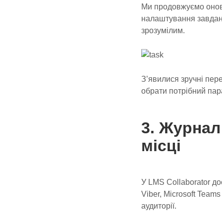
Ми продовжуємо оновл
налаштування завдань
зрозумілим.
З’явилися зручні пере
обрати потрібний пара
3. Журнал
місці
У LMS Collaborator дос
Viber, Microsoft Team
аудиторії.