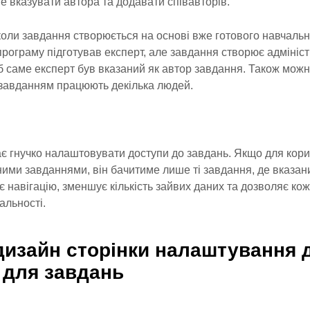
е вказувати автора та додавати співавторів.
коли завдання створюється на основі вже готового навчальн
програму підготував експерт, але завдання створює адмініст
 саме експерт був вказаний як автор завдання. Також можн
 завданням працюють декілька людей.
ає гнучко налаштовувати доступи до завдань. Якщо для кор
ними завданнями, він бачитиме лише ті завдання, де вказан
є навігацію, зменшує кількість зайвих даних та дозволяє ко
альності.
 дизайн сторінки налаштування 
 для завдань