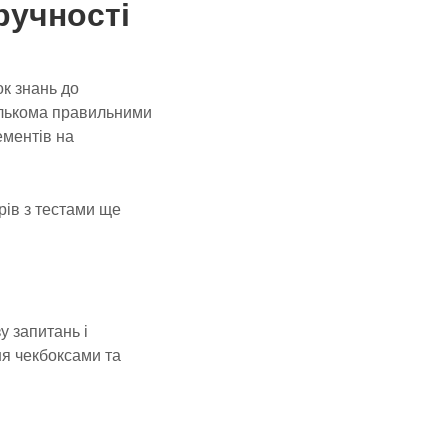
ручності
ок знань до
кількома правильними
ементів на
рів з тестами ще
у запитань і
ння чекбоксами та