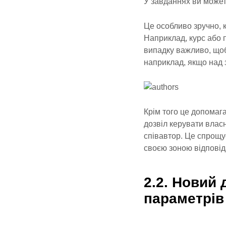
У завданнях ви может
Це особливо зручно, 
Наприклад, курс або 
випадку важливо, щоб
наприклад, якщо над
Крім того це допомаг
дозвіл керувати влас
співавтор. Це спрощу
своєю зоною відповід
2.2. Новий
параметрів