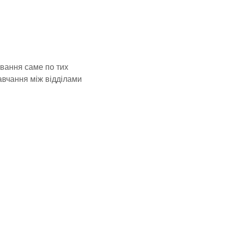
ування саме по тих
авчання між відділами