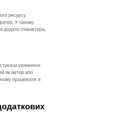
ого ресурсу.
ратор. У такому
а додати співавтора,
истувача увімкнено
ий як автор або
жному працювати зі
додаткових