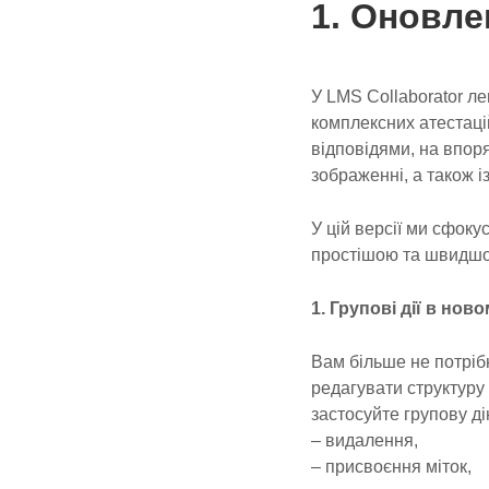
1. Оновле
У LMS Collaborator ле
комплексних атестаці
відповідями, на впор
зображенні, а також і
У цій версії ми сфок
простішою та швидш
1. Групові дії в нов
Вам більше не потріб
редагувати структуру 
застосуйте групову ді
– видалення,
– присвоєння міток,