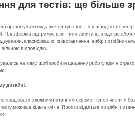
ння для тестів: ще більше з
гко організувати будь-яке тестування – від швидких перевір
й. Платформа підтримує різні типи запитань: з однією або 
ядкування, класифікацію, співставлення, вибір потрібних ел
з вільною відповіддю.
усувались на тому, щоб зробити щоденну роботу адміністрато
ою:
ому дизайні.
но працювати з кожним питанням окремо. Тепер чистити баз
тесту можна в кілька кліків. Просто відмітьте потрібні пита
ю: