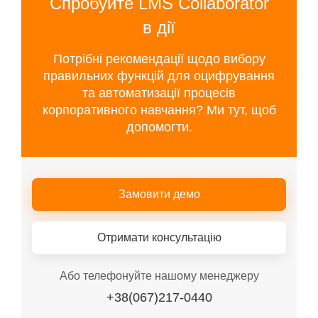
Спробуйте LMS Collaborator
в дії
Потрібні рекомендації щодо вибору
правильних функцій для оцифрування
та автоматизації процесів
корпоративного навчання? Ми тут, щоб
допомогти.
Замовити демо
Отримати консультацію
Або телефонуйте нашому менеджеру
+38(067)217-0440