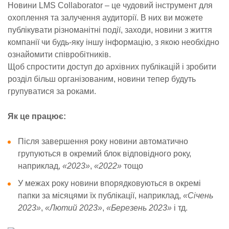
Новини LMS Collaborator – це чудовий інструмент для
охоплення та залучення аудиторії. В них ви можете
публікувати різноманітні події, заходи, новини з життя
компанії чи будь-яку іншу інформацію, з якою необхідно
ознайомити співробітників.
Щоб спростити доступ до архівних публікацій і зробити
розділ більш організованим, новини тепер будуть
групуватися за роками.
Як це працює:
Після завершення року новини автоматично
групуються в окремий блок відповідного року,
наприклад,
«2023»
,
«2022»
тощо
У межах року новини впорядковуються в окремі
папки за місяцями їх публікації, наприклад,
«Січень
2023»
,
«Лютий 2023»
,
«Березень 2023»
і тд.