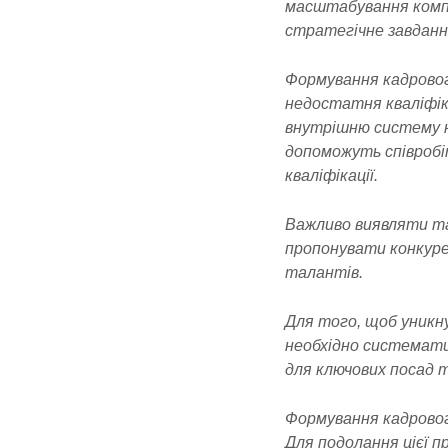
масштабування компа
стратегічне завдання
Формування кадровог
недостатня кваліфік
внутрішню систему н
допоможуть співробіт
кваліфікації.
Важливо виявляти та
пропонувати конкуре
талантів.
Для того, щоб уникну
необхідно системати
для ключових посад 
Формування кадровог
Для подолання цієї 