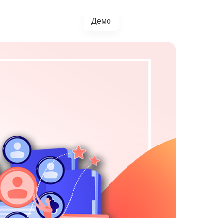
Демо
+38(067)217-0440
грації
Блог
4.5.0