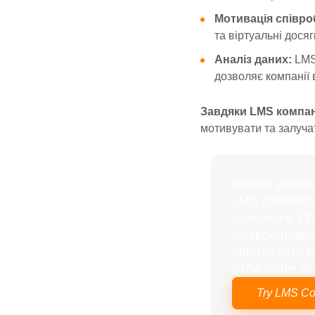
Мотивація співроб
та віртуальні дося
Аналіз даних:
LMS 
дозволяє компанії 
Завдяки LMS компан
мотивувати та залучат
Хочете розви
LMS Collabora
допоможе. Про
співробітникі
відстежуйте п
залишайте св
Try LMS Col