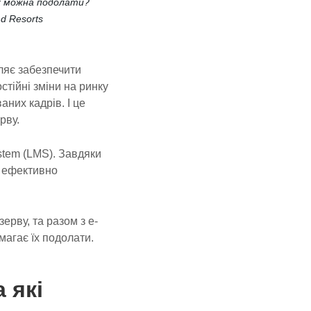
їх можна подолати?
d Resorts
ляє забезпечити
стійні зміни на ринку
аних кадрів. І це
рву.
stem (LMS). Завдяки
ь ефективно
ерву, та разом з e-
агає їх подолати.
 які