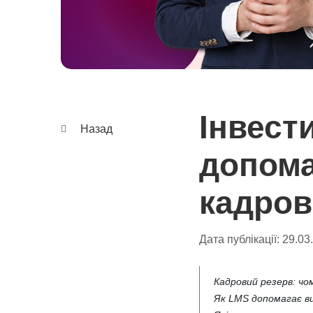
Інвест
Назад
допома
кадров
Дата публікації:
29.03
Кадровий резерв: чо
Як LMS допомагає ви