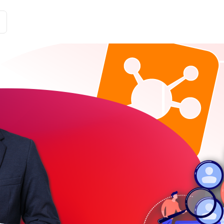
Історії клієнтів
Рішення
Тарифи та функції
Інте