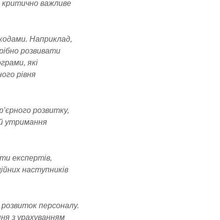
е критично важливе
кодами. Наприклад,
трібно розвивати
грами, які
ого рівня
р’єрного розвитку,
 й утримання
ати експертів,
ійних наступників
 розвиток персоналу.
ня з урахуванням