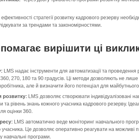
ефективності стратегії розвитку кадрового резерву необхі
слідкувати за трендами та закономірностями.
помагає вирішити ці викли
:
LMS надає інструменти для автоматизації та проведення р
60, 270, 180 та 90 градусів. Ці методи дозволяють не лише
вробітника, але й визначити його потенціал для майбутнього
 розвитку:
LMS дозволяє створювати індивідуалізовані нав
 та рівень знань кожного учасника кадрового резерву. Ідеал
ля оцінки 360.
ресу:
LMS автоматично веде моніторинг навчального прогре
о учасника. Це дозволяє оперативно реагувати на можливі 
у навчальні програми.