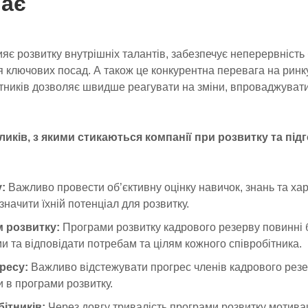
має
є розвитку внутрішніх талантів, забезпечує неперервність б
я ключових посад. А також це конкурентна перевага на ринку
тників дозволяє швидше реагувати на зміни, впроваджувати 
иків, з якими стикаються компанії при розвитку та під
:
Важливо провести об’єктивну оцінку навичок, знань та ха
значити їхній потенціал для розвитку.
 розвитку:
Програми розвитку кадрового резерву повинні 
и та відповідати потребам та цілям кожного співробітника.
ресу:
Важливо відстежувати прогрес членів кадрового резе
и в програми розвитку.
ітників:
Через довгу тривалість програми розвитку мотивац