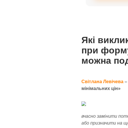
Які викли
при форму
можна по
Світлана Левічева
–
мінімальних цін»
вчасно замінити пото
або призначити на що