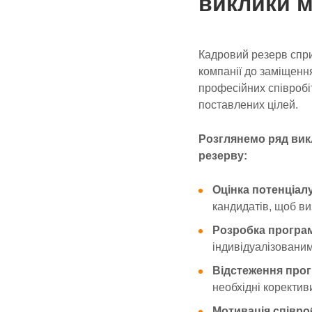
виклики 
Кадровий резерв сприя
компанії до заміщенн
професійних співробі
поставлених цілей.
Розглянемо ряд викл
резерву:
Оцінка потенціалу
кандидатів, щоб ви
Розробка програм
індивідуалізованим
Відстеження прог
необхідні коректив
Мотивація співроб