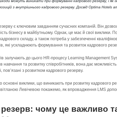
шкоди можуть виникати при формуванні кадрового резерву, і як 
озицій з внутрішнього кадрового резерву. Досвід Optima Hotels an
езерву є ключовим завданням сучасних компаній. Він дозво
ність бізнесу в майбутньому. Однак, це має й свої виклики. По
 кадрового складу, а також потреба у забезпеченні кваліфіков
в, які ускладнюють формування та розвиток кадрового резе
тів залучають до цього HR-процесу Learning Management Sy
ів навчання та розвитку співробітників, вона дає можливіст
, пов’язані з розвитком кадрового резерву.
о основні виклики, що виникають при розвитку кадрового рез
Світланою Левічевою покажемо, як впровадження LMS допом
резерв: чому це важливо та