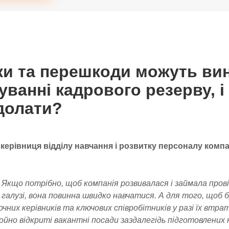
ки та перешкоди можуть ви
ванні кадрового резерву, і 
долати?
 керівниця відділу навчання і розвитку персоналу компа
Якщо потрібно, щоб компанія розвивалася і займала провідн
галузі, вона повинна швидко навчатися. А для того, щоб 
чних керівників та ключових співробітників у разі їх втра
йно відкриті вакантні посади заздалегідь підготовлених н