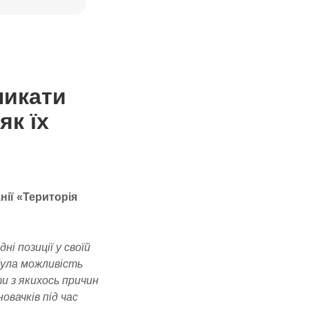
никати
як їх
нії «Територія
і позиції у своїй
була можливість
ти з якихось причин
овачків під час