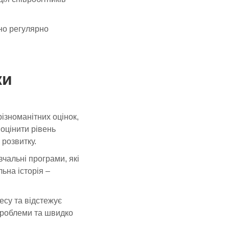
дно регулярно
ки
ізноманітних оцінок,
 оцінити рівень
 розвитку.
чальні програми, які
ьна історія –
су та відстежує
проблеми та швидко