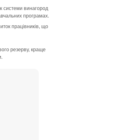
як системи винагород
навчальних програмах.
иток працівників, що
вого резерву, краще
и.