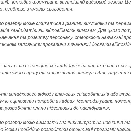
нії, потрібно формувати внутрішній кадровий резерв. Ц
, особливо в умовах сьогодення.
о резерву може стикатися з різними викликами та переш
ація кандидатів, які відповідають вимогам. Для цього по
авчання та розвитку персоналу, створюючи навчальні про
никам заповнити прогалини в знаннях і досягти відповідн
 залучати потенційних кандидатів на ранніх етапах їх ка
нтні умови праці та створювати стимули для залучення
ти випадкового відходу ключових співробітників або втр
чно оцінювати потреби в кадрах, ідентифікувати потенц
та розробляти плани підготовки до наслідування.
о резерву може вимагати значних витрат на навчання та
проблеми необхідно розробляти ефективні програми навчан