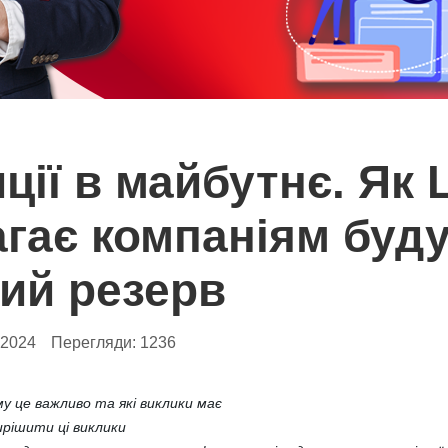
иції в майбутнє. Як
гає компаніям буд
ий резерв
.2024
Перегляди:
1236
му це важливо та які виклики має
рішити ці виклики