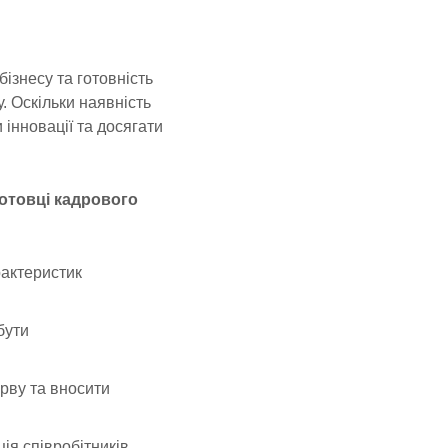
ізнесу та готовність
. Оскільки наявність
інновації та досягати
готовці кадрового
рактеристик
бути
рву та вносити
ія співробітників