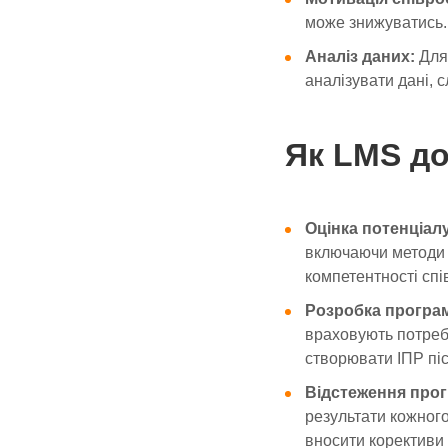
може знижуватись.
Аналіз даних:
Для 
аналізувати дані, 
Як LMS до
Оцінка потенціалу
включаючи методи 3
компетентності спі
Розробка програм
враховують потреби
створювати ІПР піс
Відстеження прог
результати кожног
вносити корективи 