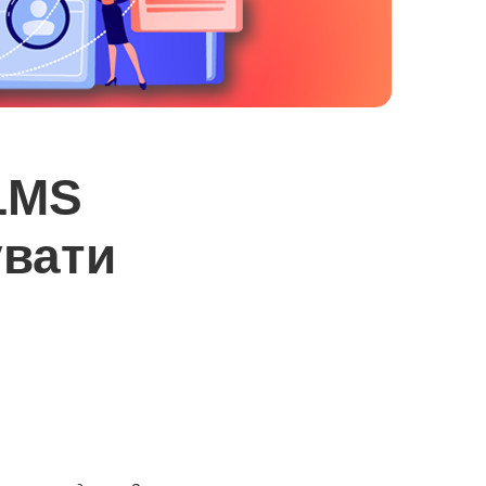
 LMS
увати