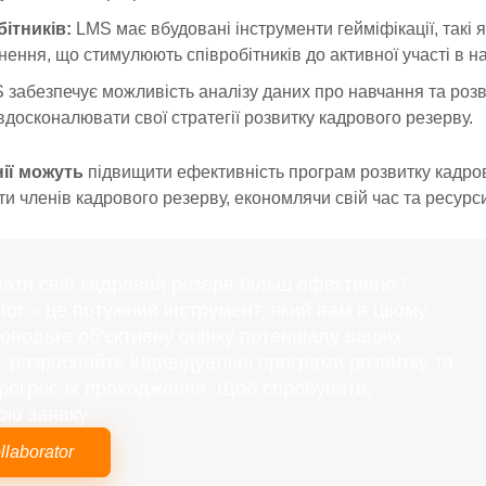
ітників:
LMS має вбудовані інструменти гейміфікації, такі 
гнення, що стимулюють співробітників до активної участі в 
забезпечує можливість аналізу даних про навчання та розв
вдосконалювати свої стратегії розвитку кадрового резерву.
ії можуть
підвищити ефективність програм розвитку кадро
и членів кадрового резерву, економлячи свій час та ресурс
вати свій кадровий резерв більш ефективно?
tor – це потужний інструмент, який вам в цьому
водьте об’єктивну оцінку потенціалу ваших
в, розробляйте індивідуальні програми розвитку та
рогрес їх проходження. Щоб спробувати,
ою заявку.
laborator