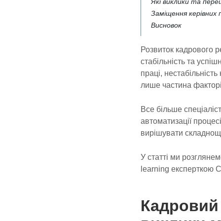
Які виклики та пере
Заміщення керівних п
Висновок
Розвиток кадрового р
стабільність та успіш
праці, нестабільність
лише частина факторі
Все більше спеціаліс
автоматизації процес
вирішувати складнощі
У статті ми розглянем
learning експерткою 
Кадровий 