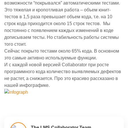
возможности “покрывался” автоматическими тестами.
Это тяжелая и кропотливая работа – объем юнит-
тестов в 1,5 раза превышает объем кода, т.е. на 10
строк кода приходится около 15 строк тестов. Мы
постоянно с появлением каждых изменений в коде
дописываем тесты. Но стабильность работы системы
того стоит.
Сейчас покрыто тестами около 65% кода. В основном
это самые активно используемые функции.
И с каждой новой версией Collaborator при росте
программного кода количество выявляемых дефектов
не растет, а снижается. Про это красиво рассказано в
нашей инфографике.
The LMS Collaborator Team