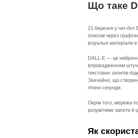
Що таке 
21 березня у чат-бот B
описом через графічн
візуальні матеріали в
DALL-E — це нейронн
впровадженням штучно
текстових запитів-пі
Звичайно, що створен
лічені секунди.
Окрім того, мережа п
розумітиме запити й 
Як скорист