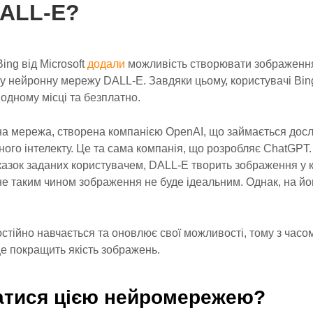
DALL-E?
ing від Microsoft
додали
можливість створювати зображення
у нейронну мережу DALL-E. Завдяки цьому, користувачі Bi
 одному місці та безплатно.
а мережа, створена компанією OpenAI, що займається дос
го інтелекту. Це та сама компанія, що розробляє ChatGPT
дказок заданих користувачем, DALL-E творить зображення у к
е таким чином зображення не буде ідеальним. Однак, на йо
остійно навчається та оновлює свої можливості, тому з час
це покращить якість зображень.
атися цією нейромережею?