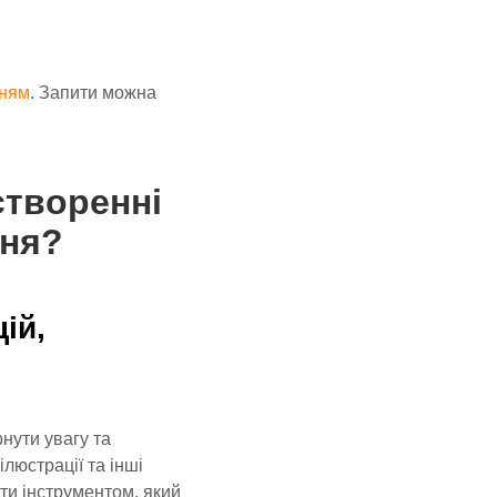
ням
. Запити можна
створенні
ння?
ій,
нути увагу та
люстрації та інші
ути інструментом, який