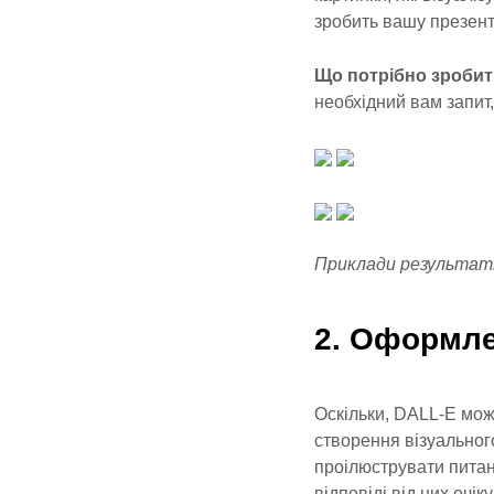
зробить вашу презен
Що потрібно зробит
необхідний вам запит,
Приклади результатів
2. Оформле
Оскільки, DALL-E мож
створення візуальног
проілюструвати питан
відповіді від них очік