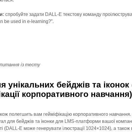
и:
спробуйте задати DALL-E текстову команду проілюструва
 be used in e-learning?”.
запитання із тесту
я унікальних бейджів та іконок
ікації корпоративного навчання)
кож полегшить вам гейміфікацію корпоративного навчання. 
уал для бейджів та іконки для LMS-платформи вашої компані
ті (DALL-E може генерувати ілюстрації 1024×1024), а також 