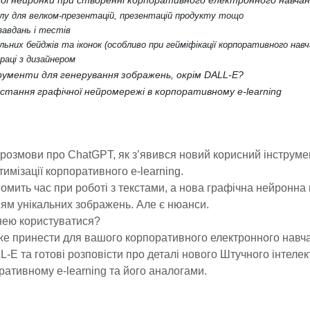
ної нейронки при створенні корпоративного електронного навча
алу для велком-презентацій, презентацій продукту тощо
завдань і тестів
льних бейджів та іконок (особливо при гейміфікації корпоративного навч
раці з дизайнером
рументи для генерування зображень, окрім DALL-E?
ристання графічної нейромережі в корпоративному e-learning
 розмови про ChatGPT, як з’явився новий корисний інструме
имізації корпоративного e-learning.
омить час при роботі з текстами, а нова графічна нейронн
ям унікальних зображень. Але є нюанси.
нею користуватися?
оже принести для вашого корпоративного електронного навч
-E та готові розповісти про деталі нового Штучного інтелек
ративному e-learning та його аналогами.