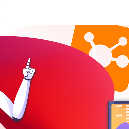
Історії клієнтів
Рішення
Тарифи та функції
Інте