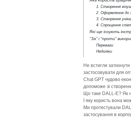
Яка користь графіч
1. Створення візу
2. Оформлення до 
3. Створення уніка
4. Спрощення співп
Які ще існують інст
“За” і “проти” вико
Переваги:
Недоліки:
Не встигли затихнути
застосовувати для опт
Chat GPT чудово екон
допоможе зі створенн
Що таке DALL-E? Як 
І яку користь вона м
Ми протестували DALL
застосування в корпо