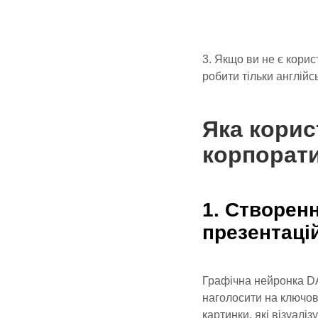
3. Якщо ви не є кори
робити тільки англійс
Яка корис
корпорати
1. Створенн
презентаці
Графічна нейронка D
наголосити на ключов
картинки, які візуалі