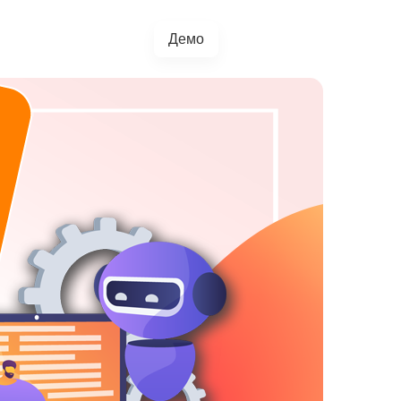
Демо
+38(067)217-0440
грації
Блог
4.5.0