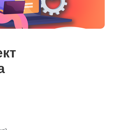
ект
а