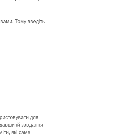
вами. Тому введіть
ористовувати для
адавши їй завдання
іти, які саме