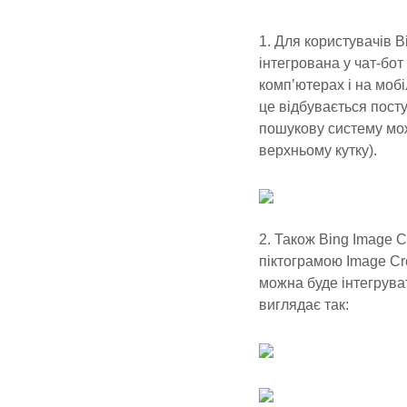
1. Для користувачів 
інтегрована у чат-бот
комп’ютерах і на мобі
це відбувається посту
пошукову систему мож
верхньому кутку).
2. Також Bing Image C
піктограмою Image Cre
можна буде інтегрува
виглядає так: