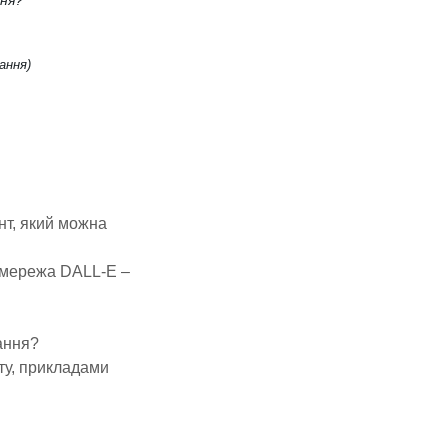
ння?
ання)
нт, який можна
а мережа DALL-E –
ання?
ту, прикладами