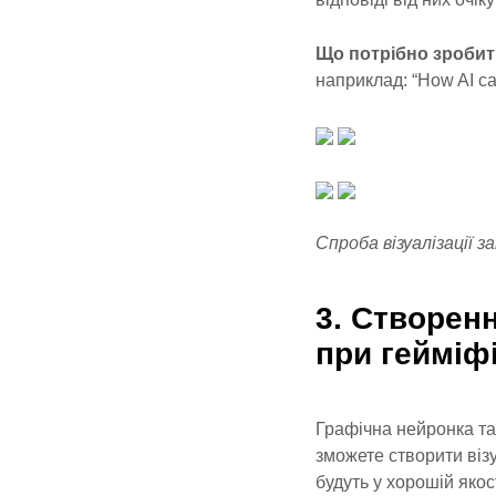
Що потрібно зробит
наприклад: “How AI can
Спроба візуалізації 
3. Створенн
при гейміф
Графічна нейронка та
зможете створити віз
будуть у хорошій якос