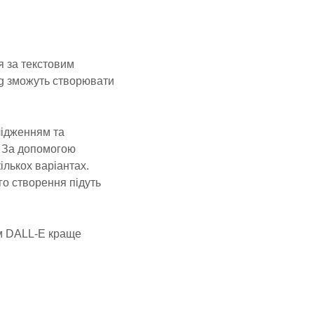
 за текстовим
ng зможуть створювати
лідженням та
. За допомогою
ількох варіантах.
го створення підуть
ом DALL-E краще