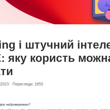
ing і штучний інтел
: яку користь можн
ти
.2023
Перегляди:
1855
цією нейромережею?