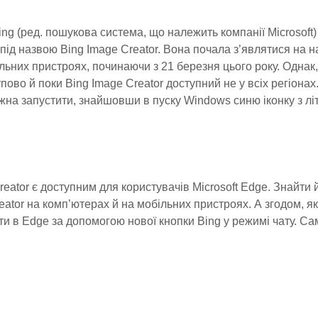
Bing (ред. пошукова система, що належить компанії Microsof
 під назвою Bing Image Creator. Вона почала з’являтися на н
льних пристроях, починаючи з 21 березня цього року. Однак
пово й поки Bing Image Creator доступний не у всіх регіонах
на запустити, знайшовши в пуску Windows синю іконку з літ
reator є доступним для користувачів Microsoft Edge. Знайти
ator на комп’ютерах й на мобільних пристроях. А згодом, як
ти в Edge за допомогою нової кнопки Bing у режимі чату. Са