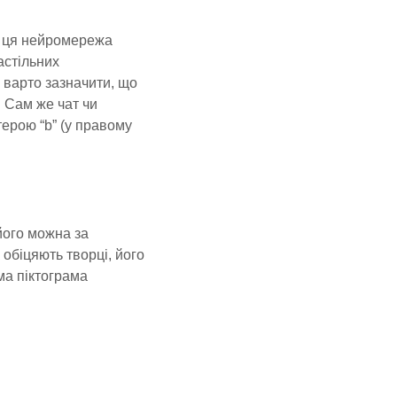
t) ця нейромережа
астільних
, варто зазначити, що
. Сам же чат чи
ерою “b” (у правому
 його можна за
 обіцяють творці, його
ма піктограма