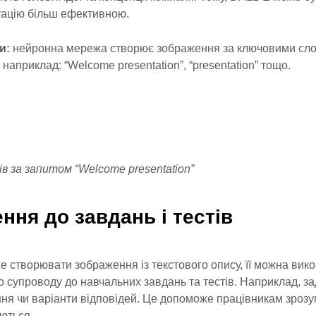
тацію більш ефективною.
и:
нейронна мережа створює зображення за ключовими сло
 наприклад: “Welcome presentation”, “presentation” тощо.
 за запитом “Welcome presentation”
ння до завдань і тестів
е створювати зображення із текстового опису, її можна вик
о супроводу до навчальних завдань та тестів. Наприклад, з
ня чи варіанти відповідей. Це допоможе працівникам зрозум
уються.