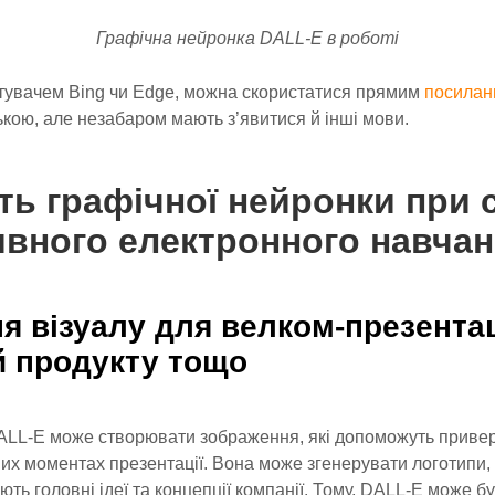
Графічна нейронка DALL-E в роботі
стувачем Bing чи Edge, можна скористатися прямим
посилан
ькою, але незабаром мають з’явитися й інші мови.
ть графічної нейронки при 
вного електронного навча
я візуалу для велком-презентац
й продукту тощо
ALL-E може створювати зображення, які допоможуть привер
их моментах презентації. Вона може згенерувати логотипи, і
зують головні ідеї та концепції компанії. Тому, DALL-E може б