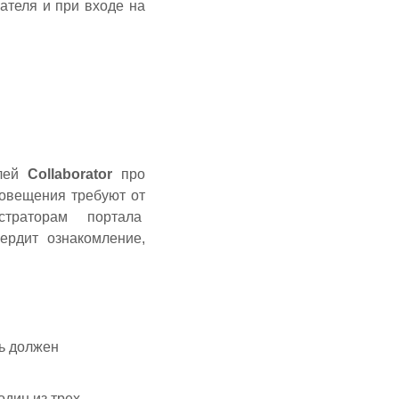
ателя и при входе на
елей
Collaborator
про
овещения требуют от
страторам портала
ердит ознакомление,
ль должен
один из трех