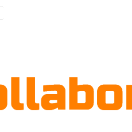
Історії клієнтів
Рішення
Тарифи та функції
Інте