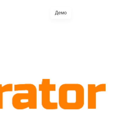
Демо
+38(067)217-0440
грації
Блог
4.5.0