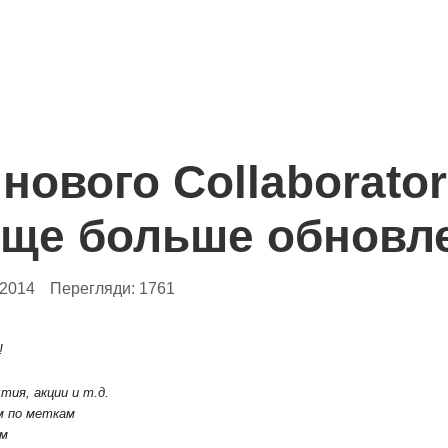
нового Collaborator
 Еще больше обновл
.2014
Перегляди:
1761
!
тия, акции и т.д.
м по меткам
ум