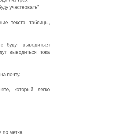
буду участвовать”
ие текста, таблицы,
не будут выводиться
дут выводиться пока
а почту.
ете, который легко
 по метке.