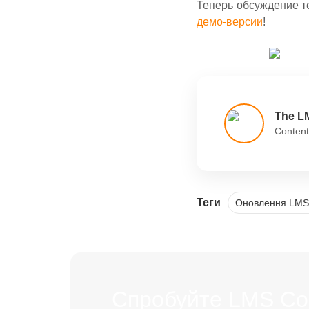
Теперь обсуждение т
демо-версии
!
The L
Content
Теги
Оновлення LMS 
Спробуйте LMS Coll