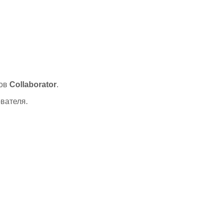
лов
Collaborator
.
вателя.