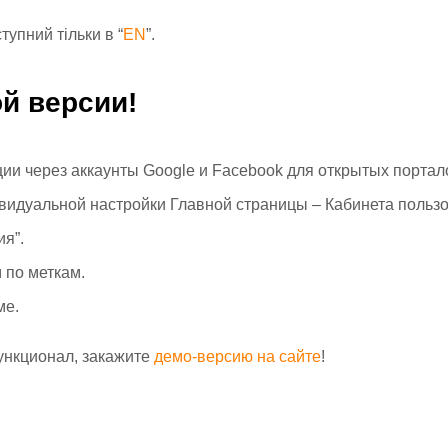
тупний тільки в “
EN
”.
ой версии!
ии через аккаунты Google и Facebook для открытых порта
идуальной настройки Главной страницы – Кабинета пользо
я”.
 по меткам.
ме.
нкционал, закажите
демо-версию на сайте
!
ы