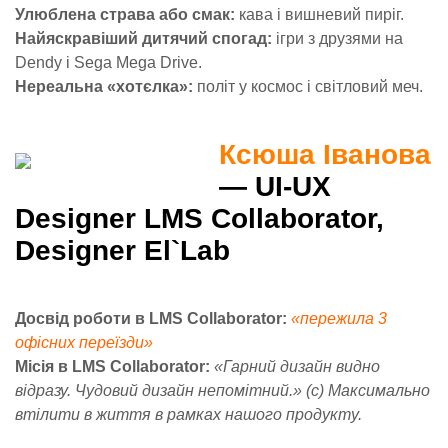
Улюблена страва або смак:
кава і вишневий пиріг.
Найяскравіший дитячий спогад:
ігри з друзями на
Dendy і Sega Mega Drive.
Нереальна «хотєлка»:
політ у космос і світловий меч.
Ксюша Іванова
— UI-UX
Designer LMS Collaborator,
Designer El`Lab
Досвід роботи в LMS Collaborator:
«пережила 3
офісних переїзди»
Місія в LMS Collaborator:
«Гарний дизайн видно
відразу. Чудовий дизайн непомітний.» (с) Максимально
втілити в життя в рамках нашого продукту.