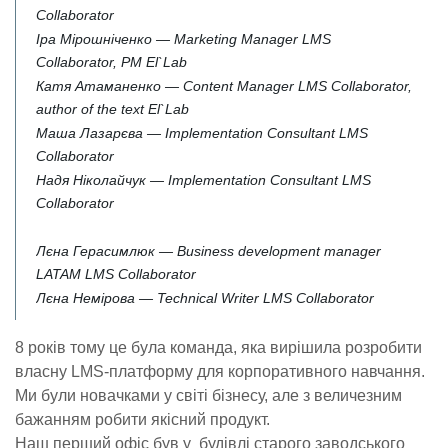
Collaborator
Іра Мірошніченко — Marketing Manager LMS
Collaborator, PM El`Lab
Катя Атаманенко — Content Manager LMS Collaborator,
author of the text El`Lab
Маша Лазарєва — Implementation Consultant LMS
Collaborator
Надя Ніколайчук — Implementation Consultant LMS
Collaborator
Лєна Герасимлюк — Business development manager
LATAM LMS Collaborator
Лєна Немірова — Technical Writer LMS Collaborator
8 років тому це була команда, яка вирішила розробити
власну LMS-платформу для корпоративного навчання.
Ми були новачками у світі бізнесу, але з величезним
бажанням робити якісний продукт.
Наш перший офіс був у будівлі старого заводського