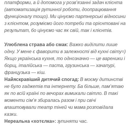
платформи, а й допомога у розв’язанні задач клієнта
(автоматизація рутинної роботи, доопрацювання
функціоналу тощо). Ми цінуємо партнерські відносини
з клієнтом, розуміємо його потреби та орієнтовані на
результат, бо цінуємо час як свій, так і клієнтів.
Улюблена страва або смак:
Важко виділити лише
одну. У мене є фаворити в залежності від кухні світу=)
Якщо українська кухня, то однозначно — це вареники і
борщ, італійська — паста, грузинська — хачапурі,
французька — кіш.
Найяскравіший дитячий спогад:
В моєму дитинстві
не було гаджетів та інтернету. Ба більше, пам’ятаю
як по всій країні по вечорах вимикали світло. В такі
моменти сім’я збиралась разом і при свічі
влаштовували театр тіней чи мама розповідала
казки.
Нереальна «хотєлка»:
зупиняти час.