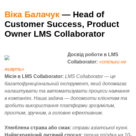
Віка Балачук
— Head of
Customer Success, Product
Owner LMS Collaborator
Досвід роботи в LMS
Collaborator:
«стільки не
живуть»
Місія в LMS Collaborator:
LMS Collaborator — це
багатофункціональний інструмент, який допомагає
налаштувати та автоматизувати процеси навчання
в компаніях. Наша задача — допомогти клієнтам та
зробити використання платформи зрозумілим,
простим, зручним, а головне ефективним.
Улюблена страва або смак:
страви азіатської кухні.
Найяскравіший дитячий спогад:
перша поїздка на 10-