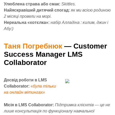
Улюблена страва або смак:
Skittles.
Найяскравіший дитячий спогад:
як ми всією родиною
2 місяці провели на морі.
Нереальна «хотєлка»:
набір Алладіна : килим, джин і
Абу:)
Таня Погребнюк
— Customer
Success Manager LMS
Collaborator
Досвід роботи в LMS
Collaborator:
«
була тільки
на онлайн мітингах»
Місія в LMS Collaborator:
Підтримка клієнтів — це не
лише консультація по функціоналу навчальної