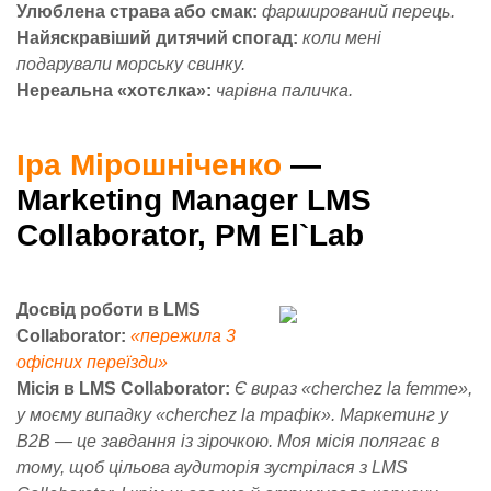
Улюблена страва або смак:
фарширований перець.
Найяскравіший дитячий спогад:
коли мені
подарували морську свинку.
Нереальна «хотєлка»:
чарівна паличка.
Іра Мірошніченко
—
Marketing Manager LMS
Collaborator, PM El`Lab
Досвід роботи в LMS
Collaborator:
«пережила 3
офісних переїзди»
Місія в LMS Collaborator:
Є вираз «cherchez la femme»,
у моєму випадку «cherchez la трафік». Маркетинг у
B2B — це завдання із зірочкою. Моя місія полягає в
тому, щоб цільова аудиторія зустрілася з LMS