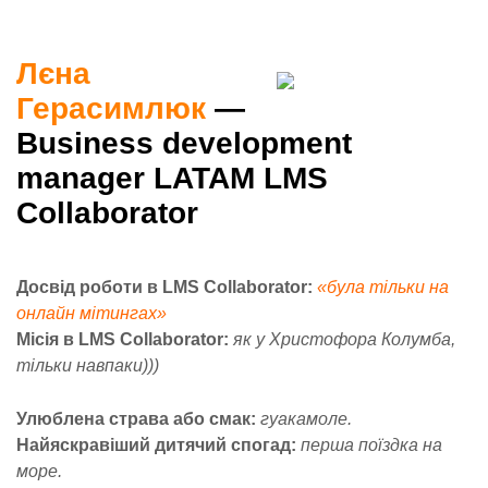
Лєна
Гераси
млюк
—
Business development
manager LATAM LMS
Collaborator
Досвід роботи в LMS Collaborator:
«була тільки на
онлайн мітингах»
Місія в LMS Collaborator:
як у Христофора Колумба,
тільки навпаки)))
Улюблена страва або смак:
гуакамоле.
Найяскравіший дитячий спогад:
перша поїздка на
море.