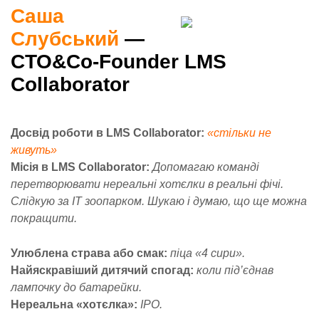
Саша
Слубський
—
CTO&Co-Founder LMS
Collaborator
Досвід роботи в LMS Collaborator:
«стільки не
живуть»
Місія в LMS Collaborator:
Допомагаю команді
перетворювати нереальні хотєлки в реальні фічі.
Слідкую за ІТ зоопарком. Шукаю і думаю, що ще можна
покращити.
Улюблена страва або смак:
піца «4 сири».
Найяскравіший дитячий спогад:
коли під’єднав
лампочку до батарейки.
Нереальна «хотєлка»:
ІРО.