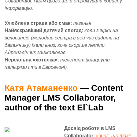
Collaborator. І крім цього ще й отримувала корисну
інформацію.
Улюблена страва або смак:
лазанья
Найяскравіший дитячий спогад:
коли з гірки на
велосипеді (молодша сестра в цей час сидить на
багажнику) їхали вниз, хоча скоріше летіли.
Адреналінчик зашкалював.
Нереальна «хотєлка»:
телепорт (клацнути
пальцями і ти в Барселоні).
Катя Атаманенко
— Content
Manager LMS Collaborator,
author of the text El`Lab
Досвід роботи в LMS
Collaborator:
«знає, що таке