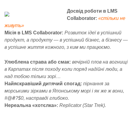
Досвід роботи в LMS
Collaborator:
«стільки не
живуть»
Місія в LMS Collaborator:
Розвиток ідеї в успішний
продукт, а продукту — в успішний бізнес, а бізнесу —
в успішне життя кожного, з ким ми працюємо.
Улюблена страва або смак:
вечірній плов на вогнищі
в Карпатах після походу коли поряд надійні люди, а
над тобою тільки зорі…
Найяскравіший дитячий спогад:
пірнання за
морськими зірками в Японському морі і як же ж вони,
#@₴?$0, насправді глибоко.
Нереальна «хотєлка»:
Replicator (Star Trek).