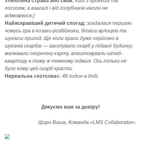
Улюблена страва або смак:
киш з брокколі та
лососем, а взагалі і від голубчиків ніколи не
відмовлюся;)
Найяскравіший дитячий спогад:
згадалася першою
чомусь гра в козаки-розбійники, бігаєш вулицею та
шукаєш пригод. Ще коли грали дуже серйозно в
шукачів скарбів — закопували скарб у підвалі будинку,
малювали секретну карту, влаштовували штаб-
квартиру в тому ж темному підвалі. Ось тільки не
було кому цей скарб красти.
Нереальна «хотєлка»:
48 годин в добі.
Дякуємо вам за довіру!
Щиро Ваша, Команда «LMS Collaborator».