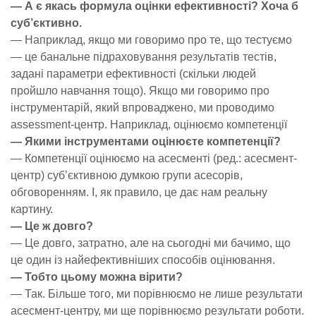
— А є якась формула оцінки ефективності? Хоча б
суб’єктивно.
— Наприклад, якщо ми говоримо про те, що тестуємо
— це банальне підраховування результатів тестів,
задані параметри ефективності (скільки людей
пройшло навчання тощо). Якщо ми говоримо про
інструментарій, який впроваджено, ми проводимо
assessment-центр. Наприклад, оцінюємо компетенції
— Якими інструментами оцінюєте компетенції?
— Компетенції оцінюємо на асесменті (ред.: асесмент-
центр) суб’єктивною думкою групи асесорів,
обговоренням. І, як правило, це дає нам реальну
картину.
— Це ж довго?
— Це довго, затратно, але на сьогодні ми бачимо, що
це один із найефективніших способів оцінювання.
— Тобто цьому можна вірити?
— Так. Більше того, ми порівнюємо не лише результати
асесмент-центру, ми ще порівнюємо результати роботи.