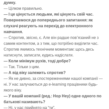
думку.
— Цілком правильно.
— І це цінується людьми, які цінують свій час.
Повернемося до попереднього запитання: як
слухачі реагують на перехід до електронного
навчання.
— Спротив, звісно, є. Але він радше пов’язаний не з
самим контентом, а з тим, що потрібно виділити час.
Спротив якимось технічним моментам: щось десь
натиснути, записати, кудись надіслати.
— Коли мінімум рухів, тоді добре?
— Так. Тільки з цим.
— А від віку залежить спротив?
— Як не дивно, за спостереженнями нашої компанії —
ні. У нас залучаються до e-learning працівники будь-
якого віку.
— У вашій компанії (ред.: Hop Hey) одне одного по
батькові називають?
— Ні, у нас прийнято на “ти”.