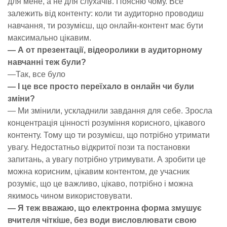
для мене, а не для слухачів. Поясню чому. Все
залежить від контенту: коли ти аудиторно проводиш
навчання, ти розумієш, що онлайн-контент має бути
максимально цікавим.
— А от презентації, відеоролики в аудиторному
навчанні теж були?
—Так, все було
— І це все просто переїхало в онлайн чи були
зміни?
— Ми змінили, ускладнили завдання для себе. Зросла
концентрація цінності розуміння корисного, цікавого
контенту. Тому що ти розумієш, що потрібно утримати
увагу. Недостатньо відкритої пози та постановки
запитань, а увагу потрібно утримувати. А зробити це
можна корисним, цікавим контентом, де учасник
розуміє, що це важливо, цікаво, потрібно і можна
якимось чином використовувати.
— Я теж вважаю, що електронна форма змушує
вчителя чіткіше, без води висловлювати свою