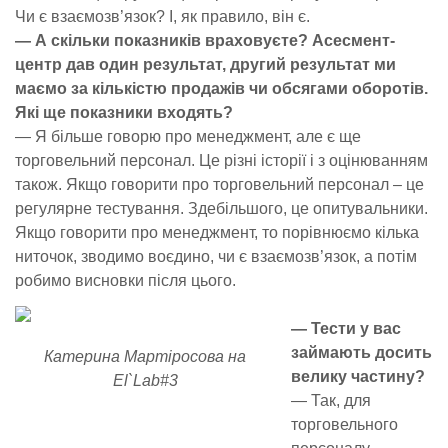
Чи є взаємозв’язок? І, як правило, він є.
— А скільки показників враховуєте? Асесмент-
центр дав один результат, другий результат ми
маємо за кількістю продажів чи обсягами оборотів.
Які ще показники входять?
— Я більше говорю про менеджмент, але є ще
торговельний персонал. Це різні історії і з оцінюванням
також. Якщо говорити про торговельний персонал – це
регулярне тестування. Здебільшого, це опитувальники.
Якщо говорити про менеджмент, то порівнюємо кілька
ниточок, зводимо воєдино, чи є взаємозв’язок, а потім
робимо висновки після цього.
— Тести у вас
займають досить
Катерина Мартіросова на
велику частину?
El`Lab#3
— Так, для
торговельного