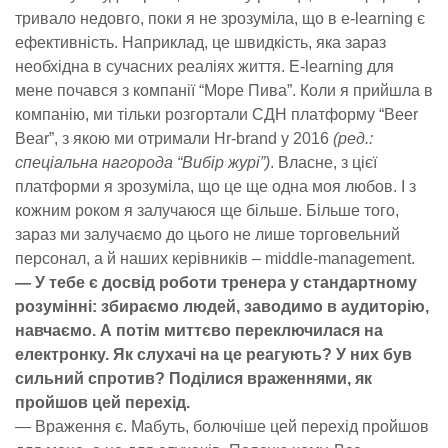
тривало недовго, поки я не зрозуміла, що в e-learning є
ефективність. Наприклад, це швидкість, яка зараз
необхідна в сучасних реаліях життя. E-learning для
мене почався з компанії “Море Пива”. Коли я прийшла в
компанію, ми тільки розгортали СДН платформу “
Beer
Bear”, з якою ми отримали Hr-brand у 2016
(ред.:
спеціальна нагорода “Вибір журі”)
. Власне, з цієї
платформи я зрозуміла, що це ще одна моя любов. І з
кожним роком я залучаюся ще більше. Більше того,
зараз ми залучаємо до цього не лише торговельний
персонал, а й наших керівників – middle-management.
— У тебе є досвід роботи тренера у стандартному
розумінні: збираємо людей, заводимо в аудиторію,
навчаємо. А потім миттєво переключилася на
електронку. Як слухачі на це реагують? У них був
сильний спротив? Поділися враженнями, як
пройшов цей перехід.
— Враження є. Мабуть, болючіше цей перехід пройшов