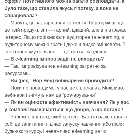
сфері? Позитивного можна багато розповідати, а
було таке, що ставила якусь гіпотезу, а вона не
спрацювала?
— Мабуть, це застарівання контенту. Ти розумієш, що
це твій продукт, він — гарний, цікавий, але він втрачає
інтерес. Якщо порівнювати аудиторне та e-learning, в
аудиторному можна грати і дуже швидко змінювати. В
електронному навчанні — це трохи складніше.
— В e-learning імпровізація не виходить?
— Так, імпровізувати в e-learning затратно за
ресурсами.
— Ви (ред.: Hop Hey) вебінари не проводите?
— Поки не проводимо, у нас це є в планах. Можливо,
вебінари і знімуть нам це “розчарування”.
— Як ви оцінюєте ефективність навчання? Як у вас
у компанії визначається, що добре, а що погано?
— Залежно від того, який контент. Багато разів ставлю
собі це запитання під час запуску навчання або після
будь-якого курсу. І неважливо e-learning це чи