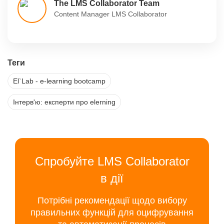
The LMS Collaborator Team
Content Manager LMS Collaborator
Теги
El`Lab - e-learning bootcamp
Інтерв'ю: експерти про elerning
Спробуйте LMS Collaborator
в дії
Потрібні рекомендації щодо вибору
правильних функцій для оцифрування