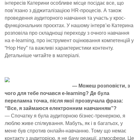
інтересів Катерини особливе місце посідає все, що
пов’язано з діджиталізацією HR-процесів. А також
проведення аудиторного навчання та участь у крос-
функціональних проєктах. У нашому інтерв’ю Катерина
розповіла про складнощі переходу з очного навчання
на e-learning, про інструмент оцінювання компетенцій у
“Hop Hey” та важливі характеристики контенту.
Детальніше читайте в матеріалі.
—
Можеш розповісти, з
чого для тебе почався e-learning? Де була
переламна точка, після якої прозвучала фраза:
“Все, я займаюся електронним навчанням”?
— Спочатку я була аудиторною бізнес-тренеркою, я
люблю живе спілкування. Мабуть, як і в багатьох, у
мене був спротив онлайн-навчанню. Тому що немає
контакту з аудиторією, я не бачу реакції, атмосфери. Це