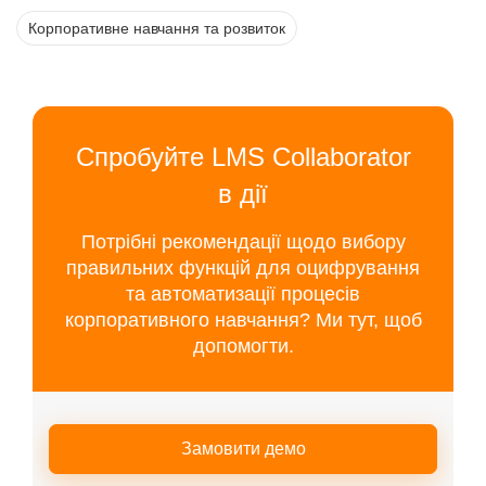
Корпоративне навчання та розвиток
Спробуйте LMS Collaborator
в дії
Потрібні рекомендації щодо вибору
правильних функцій для оцифрування
та автоматизації процесів
корпоративного навчання? Ми тут, щоб
допомогти.
Замовити демо