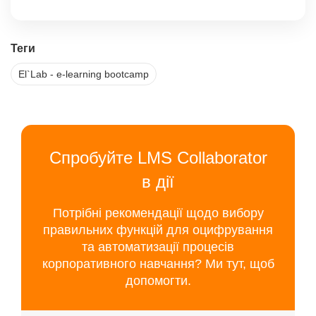
Теги
El`Lab - e-learning bootcamp
Спробуйте LMS Collaborator
в дії
Потрібні рекомендації щодо вибору
правильних функцій для оцифрування
та автоматизації процесів
корпоративного навчання? Ми тут, щоб
допомогти.