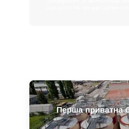
оцифрування та автоматизації пр
навчання? Ми тут, щоб допомогти
Перша приватна 