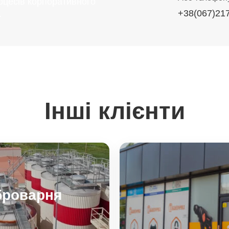
оцесів корпоративного
+38(067)21
.
Інші клієнти
броварня