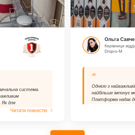
Ольга Савче
Керівниця відд
Dnipro-M
“
Однією з найважливі
навчальна система.
найбільше імпонує м
важливим
Платформа надає д
 Як для
форматах, доступну
вагою є гнучкість у
Читати повністю
відстежувати рівен
видко реалізовувати
проходження курсів,
 відзначити
програмах, формуват
опомагає швидко
також аналізувати 