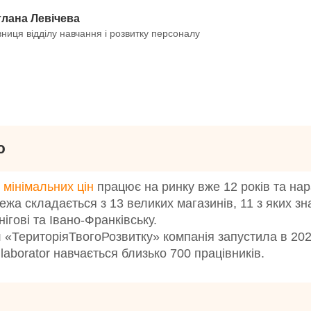
тлана Левічева
вниця відділу навчання і розвитку персоналу
ю
 мінімальних цін
працює на ринку вже 12 років та на
режа складається з 13 великих магазинів, 11 з яких зн
ігові та Івано-Франківську.
«ТериторіяТвогоРозвитку» компанія запустила в 2022
aborator навчається близько 700 працівників.