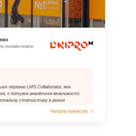
нко
ілу онлайн-освіти
ших переваг LMS Collaborator, яка
ені, є потужні аналітичні можливості.
етальну статистику в різних
 всього в один клік. Ми можемо
Читати повністю
ь залученості та успішність
 час перегляду матеріалів у навчальних
и зведені звіти по користувачах, а
результати після завершення курсів.