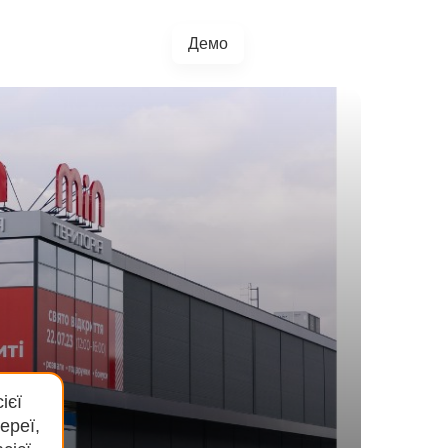
Демо
+38(067)217-0440
грації
Блог
4.5.0
ієї
ереї,