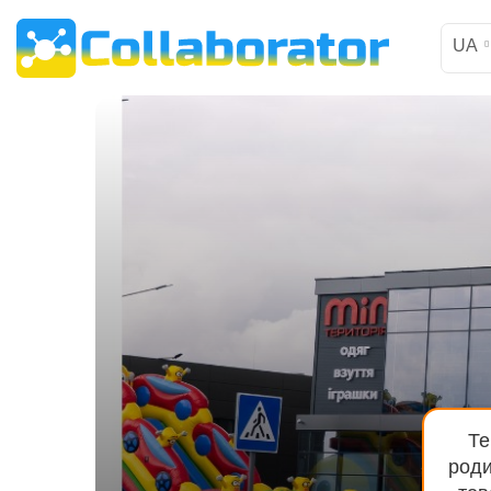
UA
Те
роди