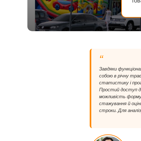
тов
“
Завдяки функціона
собою в річну трає
статистику і прог
Простий доступ д
можливість формув
стажування й оцін
строки. Для аналіз