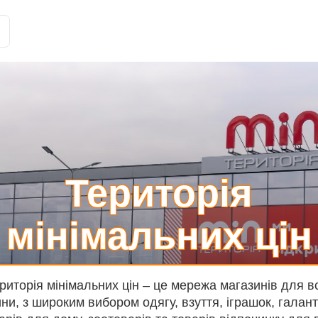
Історії клієнтів
Рішення
Тарифи та функції
Інте
Територія
мінімальних цін
риторія мінімальних цін – це мережа магазинів для вс
ни, з широким вибором одягу, взуття, іграшок, галант