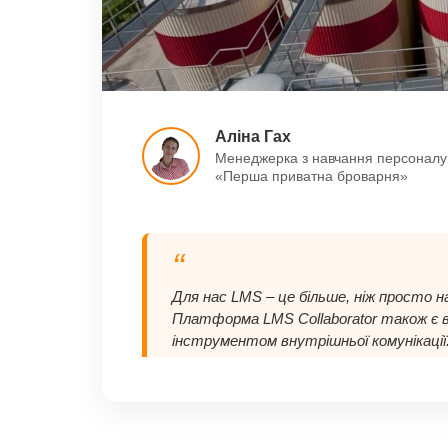
Аліна Гах
Менеджерка з навчання персоналу
«Перша приватна броварня»
“
Для нас LMS – це більше, ніж просто 
Платформа LMS Collaborator також є 
інструментом внутрішньої комунікації.
адміністратора порталу, великою пере
роботі з контентом та можливість ш
нові навчальні ініціативи. Окремо хочу
оперативну технічну підтримку, яка д