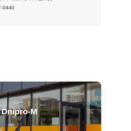
7-0440
Dnipro-M