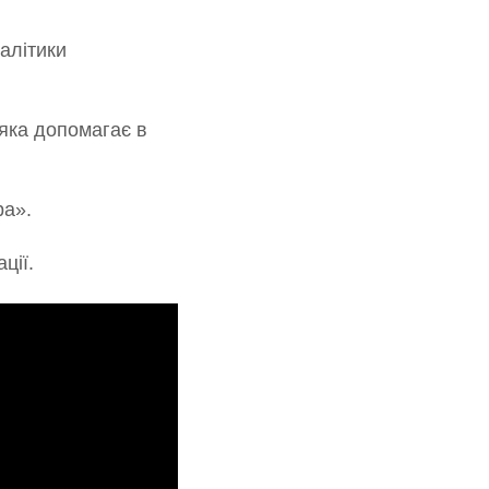
алітики
 яка допомагає в
ра».
ції.