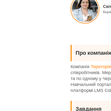
Сві
Кері
Про компані
Компанія
Територія
співробітників. Ме
та по одному у Черн
Навчальний портал 
платформі LMS Coll
Завдання