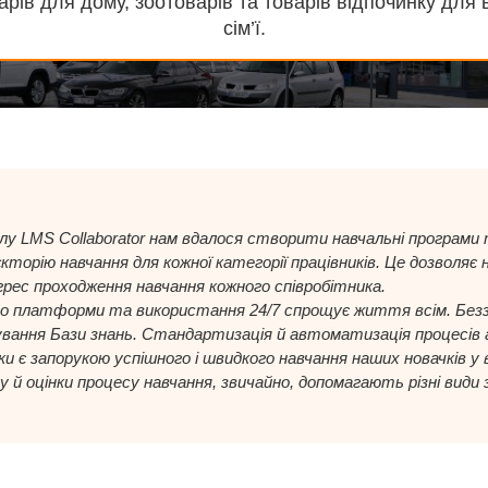
арів для дому, зоотоварів та товарів відпочинку для в
сім’ї.
лу LMS Collaborator нам вдалося створити навчальні програми т
кторію навчання для кожної категорії працівників. Це дозволяє 
рес проходження навчання кожного співробітника.
о платформи та використання 24/7 спрощує життя всім. Безз
ання Бази знань. Стандартизація й автоматизація процесів а
ки є запорукою успішного і швидкого навчання наших новачків у
у й оцінки процесу навчання, звичайно, допомагають різні види з