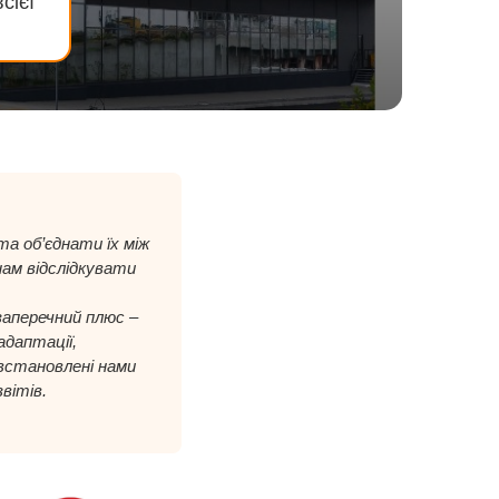
сієї
а об’єднати їх між
нам відслідкувати
аперечний плюс –
даптації,
 встановлені нами
вітів.