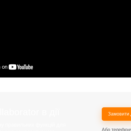
aborator в дії
Замовити
ру правильних функцій для
Або телефон