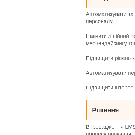
Автоматизувати та 
персоналу.
Навчити лінійний п
мерчендайзингу то
Підвищити рівень к
Автоматизувати пер
Підвищити інтерес 
Рішення
Впровадження LMS о
процесу навчання.