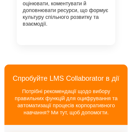
оцінювати, коментувати й
доповнювати ресурси, що формує
культуру спільного розвитку та
взаємодії.
Спробуйте LMS Collaborator в дії
Потрібні рекомендації щодо вибору
правильних функцій для оцифрування та
автоматизації процесів корпоративного
навчання? Ми тут, щоб допомогти.