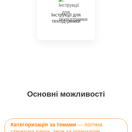
Інструкції для
техпідтримки
Основні можливості
Категоризація за темами
— логічна
структура папок, тегів та підрозділів.