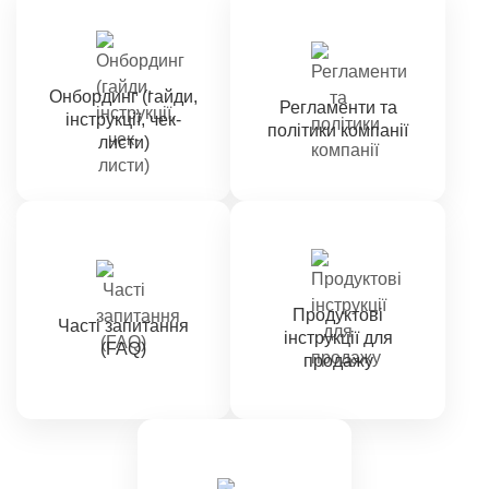
Онбординг (гайди,
Регламенти та
інструкції, чек-
політики компанії
листи)
Продуктові
Часті запитання
інструкції для
(FAQ)
продажу