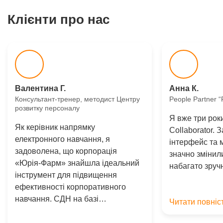
Клієнти про нас
Валентина Г.
Анна К.
Консультант-тренер, методист Центру
People Partner 
розвитку персоналу
Я вже три рок
Як керівник напрямку
Collaborator. 
електронного навчання, я
інтерфейс та 
задоволена, що корпорація
значно змінил
«Юрія-Фарм» знайшла ідеальний
набагато зру
інструмент для підвищення
ефективності корпоративного
навчання. СДН на базі…
Читати повніс