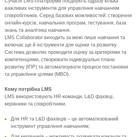
Сучасні LMS-платформи поєднують одразу кілька
важливих інструментів для управління навчанням
співробітників. Серед базових можливостей: створення
онлайн-курсів, навчальних програм, тестування, база
знань та аналітика навчання.
LMS Collaborator виходить за межі лише навчання та
включає ще й інструменти для оцінки та розвитку.
Система дозволяє проводити оцінку за критеріями та
компетенціями, створювати індивідуальні плани
розвитку (ІПР) та автоматизувати процеси постановки
та управління цілями (MBO).
Кому потрібна LMS
LMS використовують HR-команди, L&D фахівці,
керівники та співробітники.
Для HR та L&D фахівців – це автоматизований
інструмент управління навчанням;
Для керівників – можливість розвивати команди та