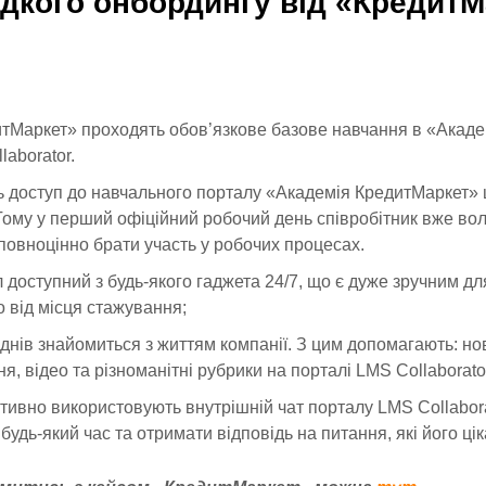
дкого онбордингу від «КредитМ
итМаркет» проходять обов’язкове базове навчання в «Акад
aborator.
 доступ до навчального порталу «Академія КредитМаркет» 
Тому у перший офіційний робочий день співробітник вже во
повноцінно брати участь у робочих процесах.
доступний з будь-якого гаджета 24/7, що є дуже зручним для
 від місця стажування;
днів знайомиться з життям компанії. З цим допомагають: но
я, відео та різноманітні рубрики на порталі LMS Collaborato
ивно використовують внутрішній чат порталу LMS Collabora
будь-який час та отримати відповідь на питання, які його цік