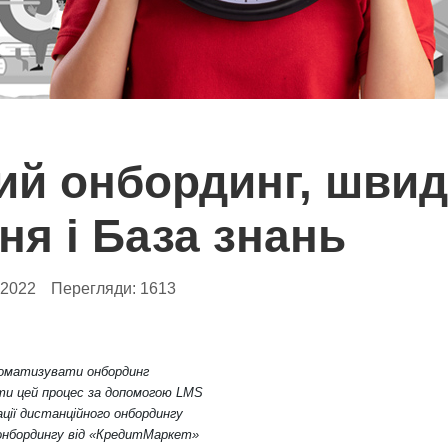
й онбординг, швид
ня і База знань
.2022
Перегляди:
1613
оматизувати онбординг
и цей процес за допомогою LMS
ації дистанційного онбордингу
онбордингу від «КредитМаркет»