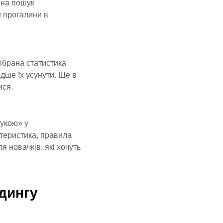
 на пошук
и прогалини в
Зібрана статистика
дше їх усунути. Ще в
ися.
рукою» у
ктеристика, правила
 новачків, які хочуть
рдингу