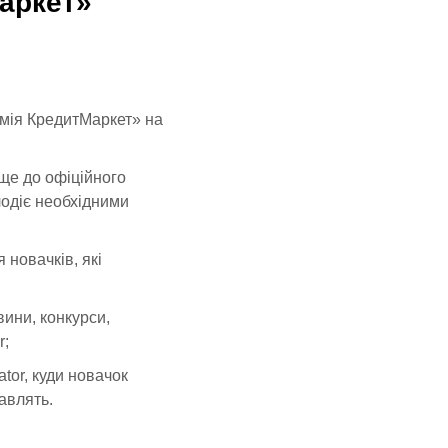
аркет»
емія КредитМаркет» на
ще до офіційного
лодіє необхідними
 новачків, які
вини, конкурси,
r;
tor, куди новачок
авлять.