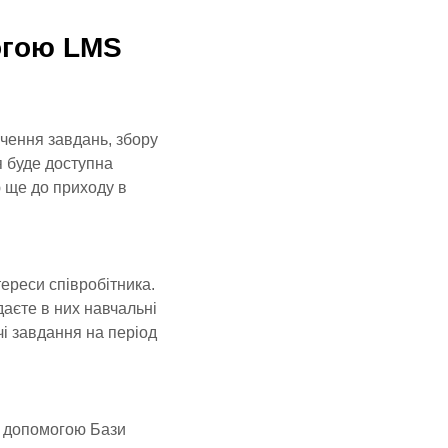
огою LMS
чення завдань, збору
я буде доступна
ю ще до приходу в
ереси співробітника.
даєте в них навчальні
чі завдання на період
а допомогою Бази