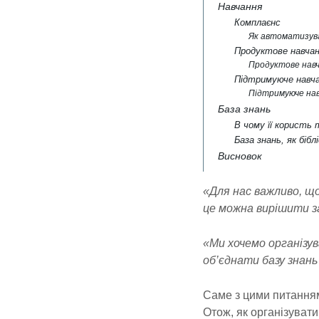
Навчання
Комплаєнс
Як автоматизув
Продуктове навча
Продуктове нав
Підтримуюче навч
Підтримуюче нав
База знань
В чому її користь 
База знань, як біб
Висновок
«Для нас важливо, щ
це можна вирішити 
«Ми хочемо організув
об’єднати базу знань
Саме з цими питанням
Отож, як організуват