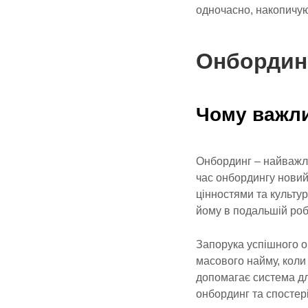
одночасно, накопичую
Онбордин
Чому важли
Онбординг – найважли
час онбордингу новий
цінностями та культу
йому в подальшій роб
Запорука успішного о
масового найму, коли
допомагає система дл
онбординг та спостер