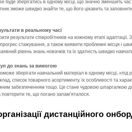
е буде зберігатись в одному місці, що значно зменшить час
ітник зможе швидко знайти те, що його цікавить та заповнит
зультати в реальному часі
ти результати співробітників на кожному етапі адаптації. 
прогрес стажування, а також виявити проблемні місця і шви
аявний рівень знань новачків та їх здатність швидко навчат
туп до знань за вимогою
оможе зберігати навчальний матеріал в одному місці, «під 
клад, список товарного асортименту, їх особливості та хара
ним забезпеченням тощо. Це стане чудовою шпаргалкою для
а повторити те, що погано запам’яталося.
організації дистанційного онбо