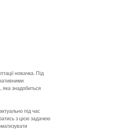
тації новачка. Під
оративними
, яка знадобиться
актуально під час
ратись з цією задачею
оматизувати