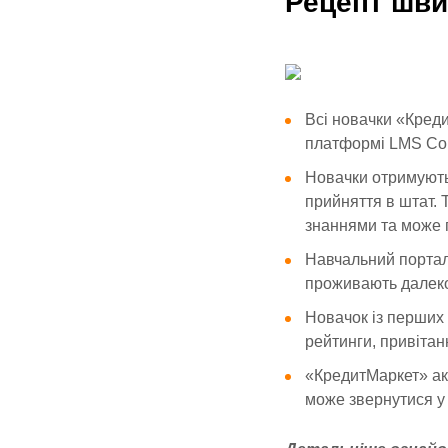
Рецепт шви
Всі новачки «Кред
платформі LMS Coll
Новачки отримують
прийняття в штат. 
знаннями та може 
Навчальний портал 
проживають далеко
Новачок із перших 
рейтинги, привітанн
«КредитМаркет» акт
може звернутися у 