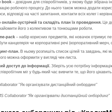
e book
– довідник для співробітників, у якому буде зібрана 
зацію робочого процесу. До нього також можна додати кори
и, відповіді на часті запитання, контакти всіх колег і керівн
 онлайн-зустрічей та складіть план їх проведення.
Це д
найомити його з колективом та тонкощами роботи.
me-pack
– набір корисних предметів, які новачок отримує п
бути канцелярія чи корпоративні речі (корпоративний мерч, 
инг-план.
В ньому розпишіть список цілей та завдань, які 
 Його можна оформити у вигляді чек-листа.
ний доступ до інформації.
Зберіть усю потрібну інформаці
півробітник міг у будь-який час вивчити те, що його цікавить
MS Collaborator “Як організувати дистанційний онбординг”