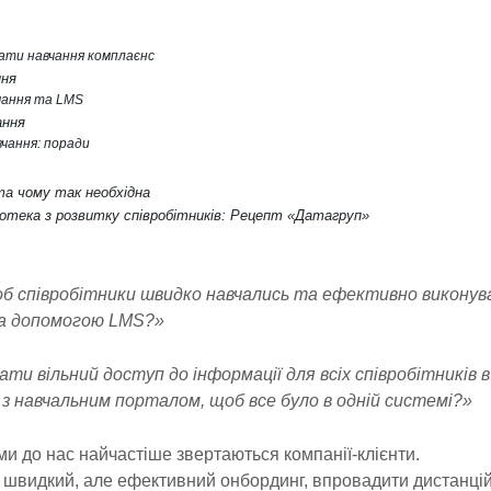
ати навчання комплаєнс
ння
чання та LMS
ання
чання: поради
та чому так необхідна
ліотека з розвитку співробітників: Рецепт «Датагруп»
об співробітники швидко навчались та ефективно виконув
за допомогою LMS?»
ати вільний доступ до інформації для всіх співробітників 
 з навчальним порталом, щоб все було в одній системі?»
и до нас найчастіше звертаються компанії-клієнти.
и швидкий, але ефективний онбординг, впровадити дистанці