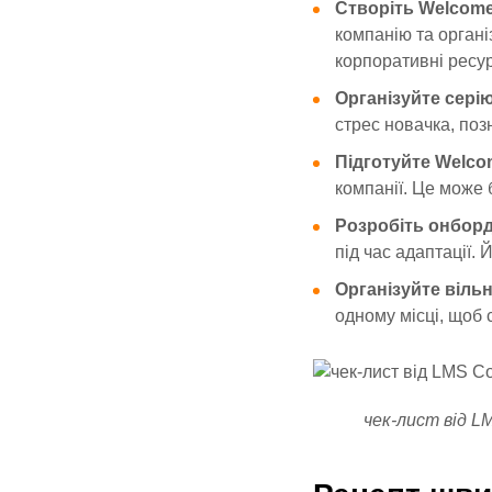
Створіть Welcom
компанію та органі
корпоративні ресурс
Організуйте серію
стрес новачка, поз
Підготуйте Welco
компанії. Це може 
Розробіть онборд
під час адаптації.
Організуйте віль
одному місці, щоб с
чек-лист від L