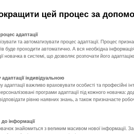
окращити цей процес за допом
роцес адаптації
зувати та автоматизувати процес адаптації. Процес призна
атів буде проходити автоматично. А вся необхідна інформаці
ції новачка в системі, що дозволяє розпочати його адаптаці
у адаптації індивідуальною
 адаптації важливо враховувати особисті та професійні інт
ерсоналізовані програми адаптації під кожного новачка: до
 відповідати рівню наявних знань, а також призначаєте робо
 до інформації
овачок знайомиться з великим масивом нової інформації. З