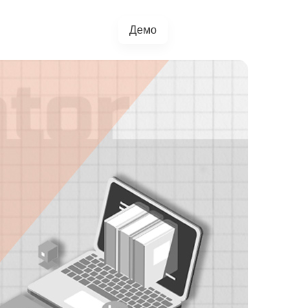
Демо
+38(067)217-0440
грації
Блог
4.5.0