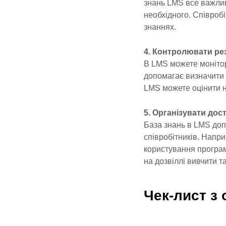
знань LMS все важлив
необхідного. Співроб
знаннях.
4. Контролювати ре
В LMS можете монітори
допомагає визначити 
LMS можете оцінити н
5. Організувати дос
База знань в LMS доп
співробітників. Напри
користування програм
на дозвіллі вивчити т
Чек-лист з 