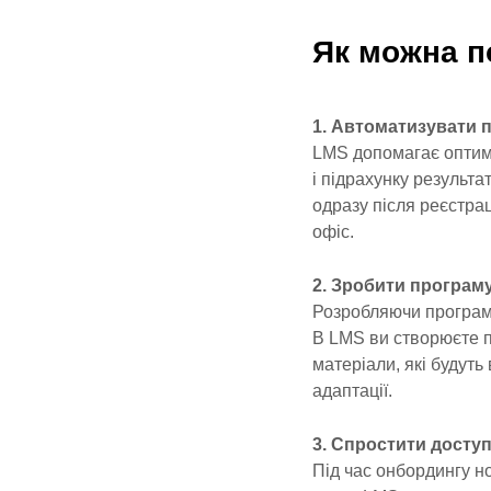
Як можна п
1. Автоматизувати п
LMS допомагає оптимі
і підрахунку результ
одразу після реєстра
офіс.
2. Зробити програм
Розробляючи програму
В LMS ви створюєте п
матеріали, які будуть
адаптації.
3. Спростити доступ
Під час онбордингу н