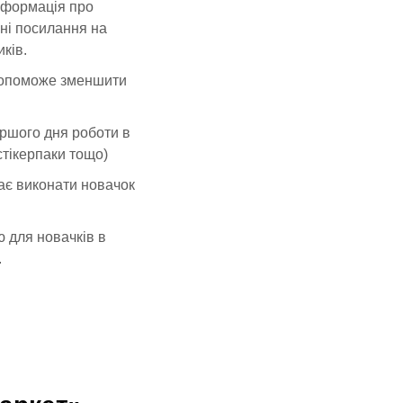
інформація про
сні посилання на
иків.
опоможе зменшити
ершого дня роботи в
стікерпаки тощо)
має виконати новачок
ю для новачків в
.