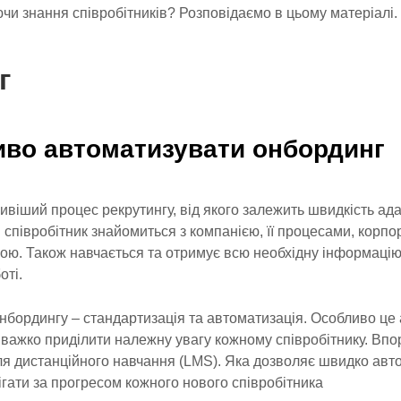
чи знання співробітників? Розповідаємо в цьому матеріалі.
г
во автоматизувати онбординг
віший процес рекрутингу, від якого залежить швидкість адап
 співробітник знайомиться з компанією, її процесами, корп
рою. Також навчається та отримує всю необхідну інформацію
оті.
нбордингу – стандартизація та автоматизація. Особливо це 
 важко приділити належну увагу кожному співробітнику. Впо
я дистанційного навчання (LMS). Яка дозволяє швидко авт
ігати за прогресом кожного нового співробітника