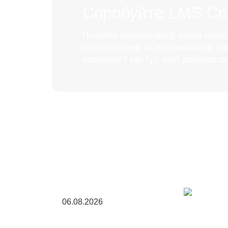
Спробуйте LMS Coll
Потрібні рекомендації щодо вибо
оцифрування та автоматизації пр
навчання? Ми тут, щоб допомогти
06.08.2026