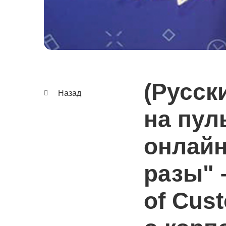
(Русск
Назад
на пул
онлайн
разы" 
of Cus