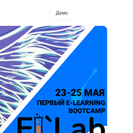
Демо
+38(067)217-0440
грації
Блог
4.5.0