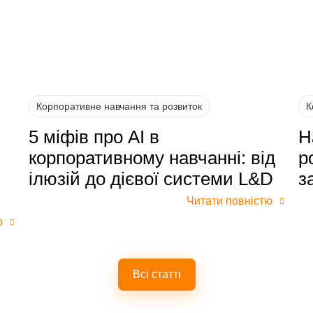
Корпоративне навчання та розвиток
К
5 міфів про AI в
Н
корпоративному навчанні: від
р
ілюзій до дієвої системи L&D
з
Читати повністю
ю
Всі статті