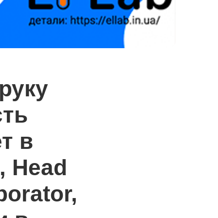
 руку
сть
т в
, Head
orator,