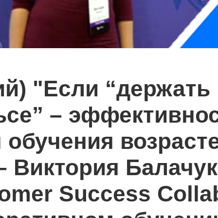
ий) "Если “держать
ьсе” – эффективно
 обучения возрасте
– Виктория Балачук
tomer Success Collab