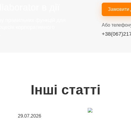
aborator в дії
Замовити
ру правильних функцій для
Або телефон
оцесів корпоративного
+38(067)21
.
Інші статті
29.07.2026