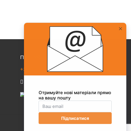
Про Collaborator
+38(067)217-0440