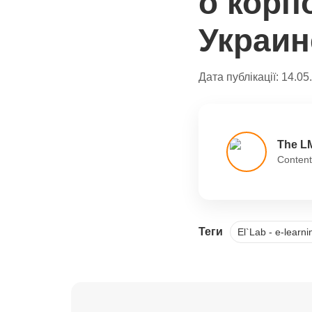
о корп
Украин
Дата публікації:
14.05
The L
Content
Теги
El`Lab - e-learn