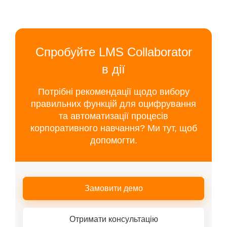
Спробуйте LMS Collaborator
в дії
Потрібні рекомендації щодо вибору
правильних функцій для оцифрування
та автоматизації процесів
корпоративного навчання? Ми тут, щоб
допомогти.
Замовити демо
Отримати консультацію