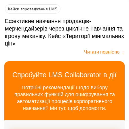
Кейси впровадження LMS
Ефективне навчання продавців-
мерчендайзерів через циклічне навчання та
ігрову механіку. Кейс «Території мінімальних
цін»
Читати повністю
Спробуйте LMS Collaborator в дії
Потрібні рекомендації щодо вибору
правильних функцій для оцифрування та
автоматизації процесів корпоративного
навчання? Ми тут, щоб допомогти.