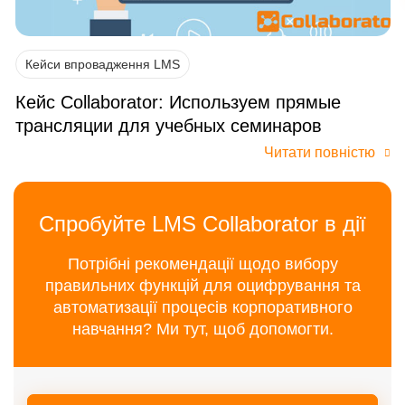
Кейси впровадження LMS
Кейс Collaborator: Используем прямые
трансляции для учебных семинаров
Читати повністю
Спробуйте LMS Collaborator в дії
Потрібні рекомендації щодо вибору
правильних функцій для оцифрування та
автоматизації процесів корпоративного
навчання? Ми тут, щоб допомогти.