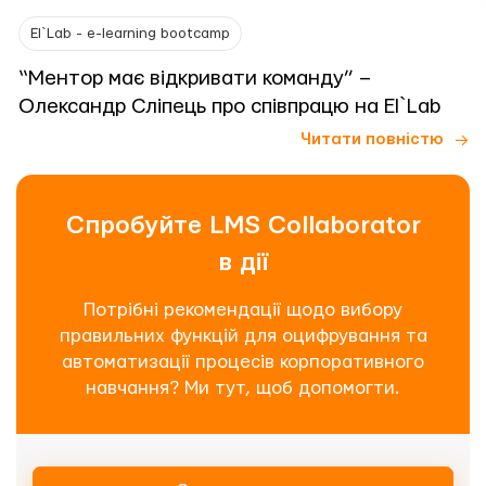
El`Lab - e-learning bootcamp
“Ментор має відкривати команду” –
Олександр Сліпець про співпрацю на El`Lab
Читати повністю
Спробуйте LMS Collaborator
в дії
Потрібні рекомендації щодо вибору
правильних функцій для оцифрування та
автоматизації процесів корпоративного
навчання? Ми тут, щоб допомогти.