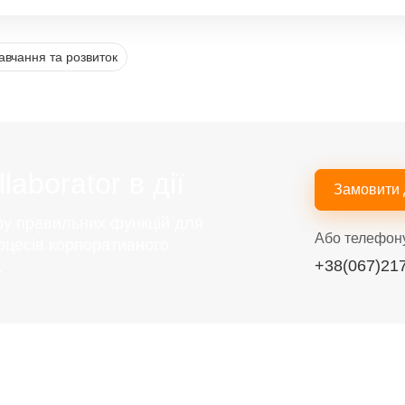
авчання та розвиток
aborator в дії
Замовити
ру правильних функцій для
Або телефон
оцесів корпоративного
+38(067)21
.