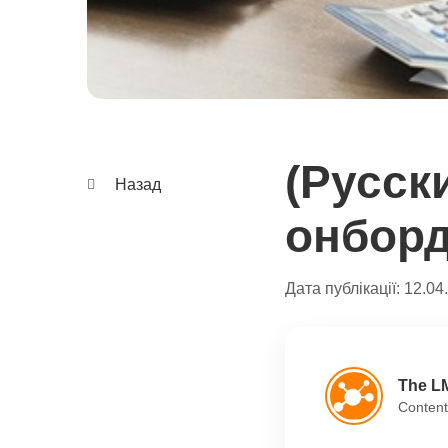
(Русск
Назад
онборд
Дата публікації:
12.04
The L
Content