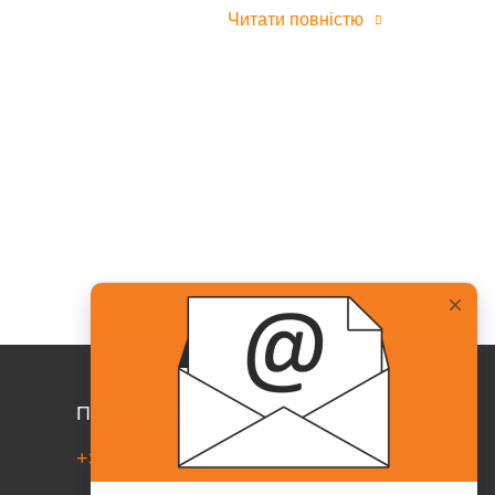
Читати повністю
Про Collaborator
+38(067)217-0440