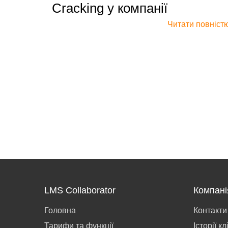
Cracking у компанії
Читати повніст
LMS Collaborator
Компані
Головна
Контакти
Тарифи та функції
Історії кл