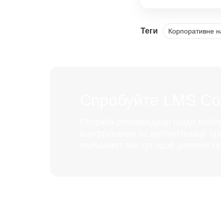
Теги
Корпоративне н
Спробуйте LMS Coll
Потрібні рекомендації щодо вибо
оцифрування та автоматизації пр
навчання? Ми тут, щоб допомогти