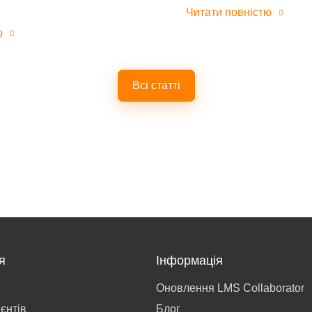
Читати повністю
ю
Всі статті
я
Інформація
Оновлення LMS Collaborator
ієнтів
Блог