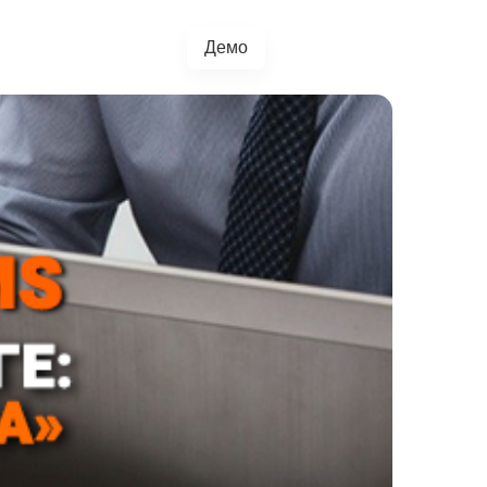
Демо
+38(067)217-0440
грації
Блог
4.5.0