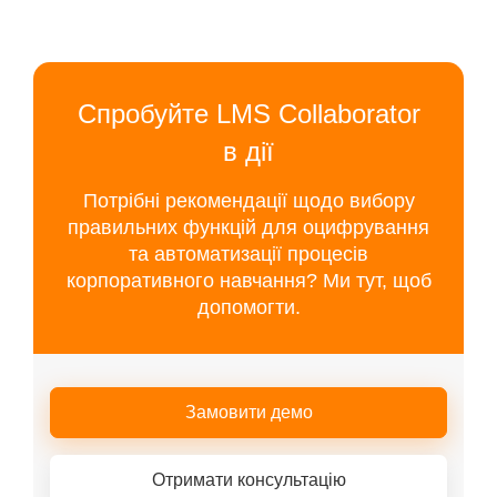
Спробуйте LMS Collaborator
в дії
Потрібні рекомендації щодо вибору
правильних функцій для оцифрування
та автоматизації процесів
корпоративного навчання? Ми тут, щоб
допомогти.
Замовити демо
Отримати консультацію