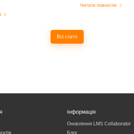
Читати повністю
ю
Всі статті
я
Інформація
Оновлення LMS Collaborator
ієнтів
Блог