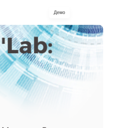
Демо
+38(067)217-0440
грації
Блог
4.5.0