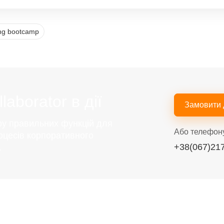
ing bootcamp
aborator в дії
Замовити
ру правильних функцій для
Або телефон
оцесів корпоративного
+38(067)21
.