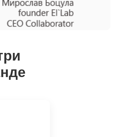
три
анде