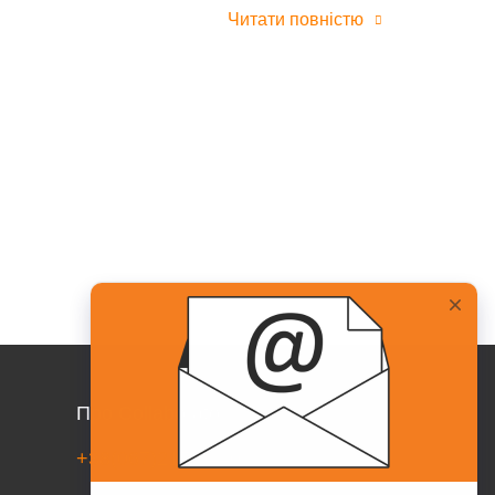
Читати повністю
Про Collaborator
+38(067)217-0440