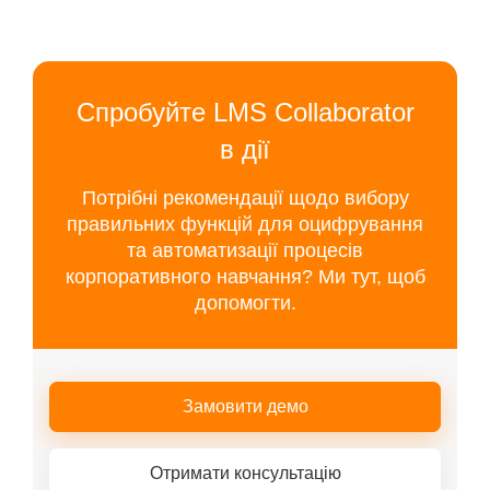
Спробуйте LMS Collaborator
в дії
Потрібні рекомендації щодо вибору
правильних функцій для оцифрування
та автоматизації процесів
корпоративного навчання? Ми тут, щоб
допомогти.
Замовити демо
Отримати консультацію