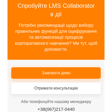
Спробуйте LMS Collaborator
в дії
Потрібні рекомендації щодо вибору
правильних функцій для оцифрування
та автоматизації процесів
корпоративного навчання? Ми тут, щоб
допомогти.
Замовити демо
Отримати консультацію
Або телефонуйте нашому менеджеру
+38(067)217-0440