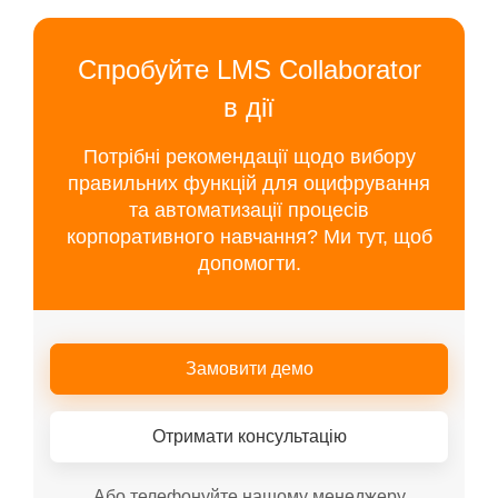
Спробуйте LMS Collaborator
в дії
Потрібні рекомендації щодо вибору
правильних функцій для оцифрування
та автоматизації процесів
корпоративного навчання? Ми тут, щоб
допомогти.
Замовити демо
Отримати консультацію
Або телефонуйте нашому менеджеру