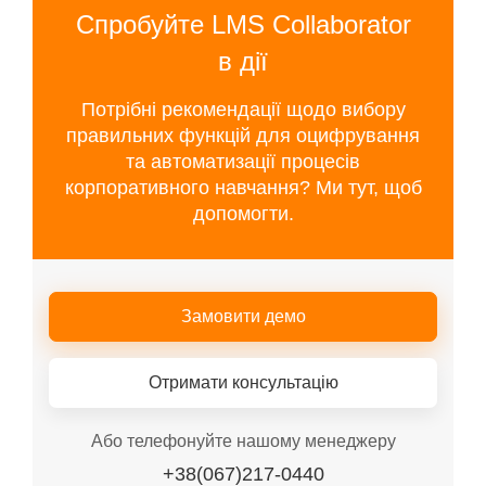
Спробуйте LMS Collaborator
в дії
Потрібні рекомендації щодо вибору
правильних функцій для оцифрування
та автоматизації процесів
корпоративного навчання? Ми тут, щоб
допомогти.
Замовити демо
Отримати консультацію
Або телефонуйте нашому менеджеру
+38(067)217-0440