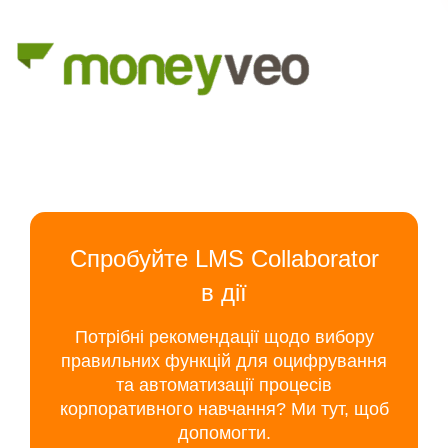
Спробуйте LMS Collaborator
в дії
Потрібні рекомендації щодо вибору
правильних функцій для оцифрування
та автоматизації процесів
корпоративного навчання? Ми тут, щоб
допомогти.