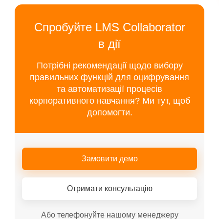
Спробуйте LMS Collaborator
в дії
Потрібні рекомендації щодо вибору
правильних функцій для оцифрування
та автоматизації процесів
корпоративного навчання? Ми тут, щоб
допомогти.
Замовити демо
Отримати консультацію
Або телефонуйте нашому менеджеру