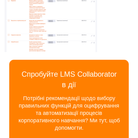
Спробуйте LMS Collaborator
в дії
Потрібні рекомендації щодо вибору
правильних функцій для оцифрування
та автоматизації процесів
корпоративного навчання? Ми тут, щоб
допомогти.