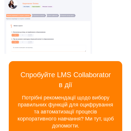
Спробуйте LMS Collaborator
в дії
Потрібні рекомендації щодо вибору
правильних функцій для оцифрування
та автоматизації процесів
корпоративного навчання? Ми тут, щоб
допомогти.