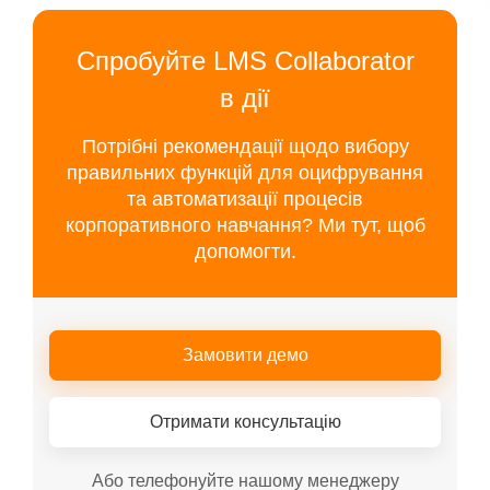
Спробуйте LMS Collaborator
в дії
Потрібні рекомендації щодо вибору
правильних функцій для оцифрування
та автоматизації процесів
корпоративного навчання? Ми тут, щоб
допомогти.
Замовити демо
Отримати консультацію
Або телефонуйте нашому менеджеру