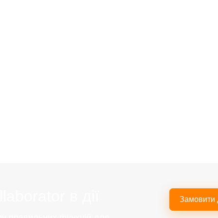
aborator в дії
Замовити
ру правильних функцій для