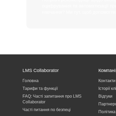
оцифрування та автоматизації пр
навчання? Ми тут, щоб допомогти
LMS Collaborator
Компані
Головна
Контакти
Тарифи та функції
Історії кл
FAQ: Часті запитання про LMS
Відгуки
Collaborator
Партнер
Часті питання по безпеці
Політика