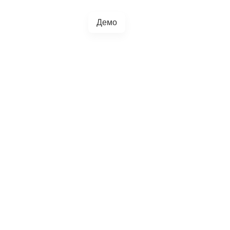
Демо
+38(067)217-0440
грації
Блог
4.5.0