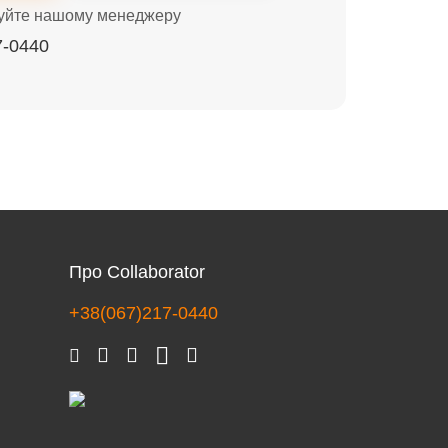
уйте нашому менеджеру
7-0440
Про Collaborator
+38(067)217-0440