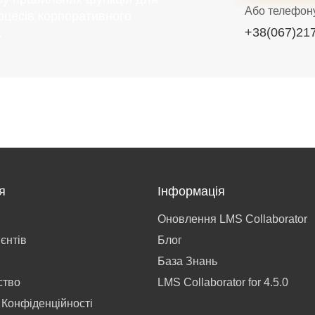
Або телефон
оцесів корпоративного
+38(067)21
.
я
Інформація
Оновлення LMS Collaborator
ієнтів
Блог
База Знань
ство
LMS Collaborator for 4.5.0
 Конфіденційності